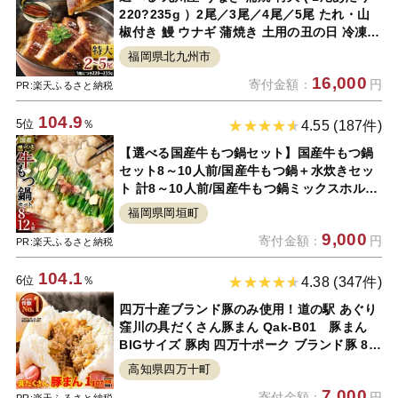
220?235g ）2尾／3尾／4尾／5尾 たれ・山
椒付き 鰻 ウナギ 蒲焼き 土用の丑の日 冷凍
国産 送料無料 鹿児島、宮崎、熊本等産うなぎ
福岡県北九州市
原料使用
16,000
寄付金額：
円
PR:楽天ふるさと納税
104.9
5位
％
4.55 (187件)
【選べる国産牛もつ鍋セット】国産牛もつ鍋
セット8～10人前/国産牛もつ鍋＋水炊きセッ
ト 計8～10人前/国産牛もつ鍋ミックスホルモ
ンセット 8～12人前 もつ鍋 モツ鍋 ミックス
福岡県岡垣町
ホルモン ちゃんぽん麺 福岡県 九州 岡垣町 冷
9,000
寄付金額：
円
凍
PR:楽天ふるさと納税
104.1
6位
％
4.38 (347件)
四万十産ブランド豚のみ使用！道の駅 あぐり
窪川の具だくさん豚まん Qak-B01 豚まん
BIGサイズ 豚肉 四万十ポーク ブランド豚 8個
8P 小分け 個包装 冷凍 お手軽 人気 国産 日付
高知県四万十町
指定可能 惣菜 おやつ
7,000
寄付金額：
円