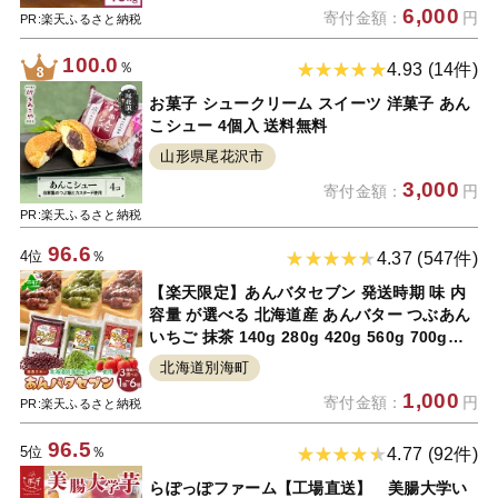
6,000
寄付金額：
円
スイーツ 砂糖不使用
PR:楽天ふるさと納税
100.0
％
4.93 (14件)
お菓子 シュークリーム スイーツ 洋菓子 あん
こシュー 4個入 送料無料
山形県尾花沢市
3,000
寄付金額：
円
PR:楽天ふるさと納税
96.6
4位
％
4.37 (547件)
【楽天限定】あんバタセブン 発送時期 味 内
容量 が選べる 北海道産 あんバター つぶあん
いちご 抹茶 140g 280g 420g 560g 700g
840g ( ふるさと納税 ふるさと納税 常温 ふる
北海道別海町
さと納税 スイーツ ランキング お買い物マラ
1,000
寄付金額：
円
ソン 1000円 1000円)
PR:楽天ふるさと納税
96.5
5位
％
4.77 (92件)
らぽっぽファーム【工場直送】 美腸大学い