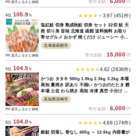
6,000
寄付金額：
円
PR:楽天ふるさと納税
105.9
4位
％
3.97 (451件)
塩紅鮭 切身 熟成秋鮭 切身 セット 32切 鮭 天
然 切り身 旨味 北海道 函館 送料無料 お取り
寄せグルメ おかず 焼くだけ ジューシー 小分
け ホイル焼き 真空パック 鮮度長持ち 朝食 弁
北海道函館市
当 しゃけ
15,000
寄付金額：
円
PR:楽天ふるさと納税
104.5
5位
％
4.62 (2636件)
かつお タタキ 500g 1.9kg 2.3kg 3.2kg 本場
高知 藁焼き 訳あり 不揃い かつおのたたき 鰹
本場 土佐 わら焼き 高知 冷凍 真空 小分け 個
包装 おつまみ おかず 惣菜 晩ごはん 加工品
高知県須崎市
カツオ 鰹 刺身 魚 高知県 須崎市
6,000
寄付金額：
円
PR:楽天ふるさと納税
104.0
6位
％
4.68 (174件)
銀鮭 切落し 骨なし 600g ～ 12.6kg 内容量が