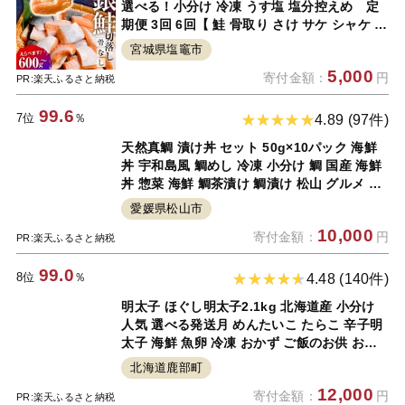
選べる！小分け 冷凍 うす塩 塩分控えめ 定
期便 3回 6回【 鮭 骨取り さけ サケ シャケ 塩
鮭 塩さけ 魚 おかず 骨抜き 切り身 海産物 魚
宮城県塩竈市
介 家庭用 サーモン 銀鮭切り身 塩釜水産食品
5,000
寄付金額：
円
塩竈市 宮城県 】
PR:楽天ふるさと納税
99.6
7位
％
4.89 (97件)
天然真鯛 漬け丼 セット 50g×10パック 海鮮
丼 宇和島風 鯛めし 冷凍 小分け 鯛 国産 海鮮
丼 惣菜 海鮮 鯛茶漬け 鯛漬け 松山 グルメ 魚
真鯛 切り身
愛媛県松山市
10,000
寄付金額：
円
PR:楽天ふるさと納税
99.0
8位
％
4.48 (140件)
明太子 ほぐし明太子2.1kg 北海道産 小分け
人気 選べる発送月 めんたいこ たらこ 辛子明
太子 海鮮 魚卵 冷凍 おかず ご飯のお供 お中
元 ギフト 送料無料
北海道鹿部町
12,000
寄付金額：
円
PR:楽天ふるさと納税