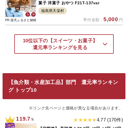
菓子 洋菓子 おやつ F21T-137var
福島県天栄村
5,000
寄付金額：
円
PR:楽天ふるさと納税
10位以下の【スイーツ・お菓子】
還元率ランキングを見る
【魚介類・水産加工品】部門 還元率ランキン
グ トップ10
※リンク先ページと価格が異なる場合があります。
119.7
％
4.77 (170件)