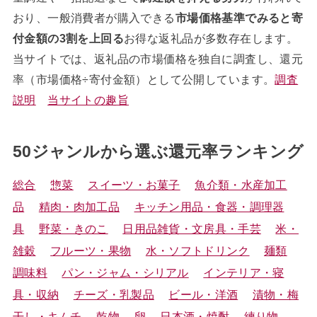
おり、一般消費者が購入できる
市場価格基準でみると寄
付金額の3割を上回る
お得な返礼品が多数存在します。
当サイトでは、返礼品の市場価格を独自に調査し、還元
率（市場価格÷寄付金額）として公開しています。
調査
説明
当サイトの趣旨
50ジャンルから選ぶ還元率ランキング
総合
惣菜
スイーツ・お菓子
魚介類・水産加工
品
精肉・肉加工品
キッチン用品・食器・調理器
具
野菜・きのこ
日用品雑貨・文房具・手芸
米・
雑穀
フルーツ・果物
水・ソフトドリンク
麺類
調味料
パン・ジャム・シリアル
インテリア・寝
具・収納
チーズ・乳製品
ビール・洋酒
漬物・梅
干し・キムチ
乾物
卵
日本酒・焼酎
練り物