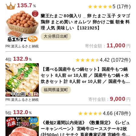
135.7
％
5 (17件)
蘭王たまご 80個入り _ 卵 たまご 玉子 タマゴ
鶏卵 まとめ買い オムレツ 卵かけご飯 朝食 料
理 人気 美味しい 【1321925】
大分県日出町
11,000
寄付金額：
円
PR:楽天ふるさと納税
132.9
4位
％
4.42 (1072件)
【選べる国産牛もつ鍋セット】国産牛もつ鍋
セット 8人前 or 10人前 ／ 国産牛もつ鍋＋水
炊きセット 計 8人前 or 10人前 ／ 国産牛もつ
鍋ミックスホルモン 8人前 or 12人前 モツ鍋
福岡県遠賀町
もつなべ ちゃんぽん 麺 鶏肉 醤油 食べ比べ
9,000
寄付金額：
円
国産 冷凍 送料無料
PR:楽天ふるさと納税
132.0
5位
％
4.66 (478件)
《最短2週間以内発送》《数量限定》《レビュ
ーキャンペーン》 宮崎牛ロースステーキ2枚
(計500g) |ミヤチク 畜産農家応援 宮崎牛 牛肉