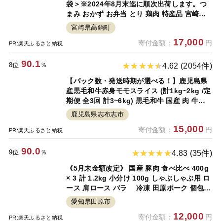
袋＞※2024年8月末迄に順次出荷します。つ
まみ おかず お弁当 とり 鶏肉 特産品 宮崎県
高鍋町【冷凍】
宮崎県高鍋町
17,000
寄付金額：
円
PR:楽天ふるさと納税
90.1
8位
％
4.62 (2054件)
【パック数・発送時期が選べる！】鹿児島県
産黒毛和牛赤身モモスライス (計1kg~2kg /定
期便 全3回 計3~6kg) 黒毛和牛 国産 肉 牛肉
赤身 モモ肉 小分け すき焼き しゃぶしゃぶ 牛
鹿児島県志布志市
しゃぶ 薄切り 冷凍 ランキング 人気 定期便
15,000
寄付金額：
円
頒布会【ナンチク】
PR:楽天ふるさと納税
90.0
9位
％
4.83 (35件)
《5月末金額改定》 国産 豚肉 食べ比べ 400g
× 3 計 1.2kg 小分け 100g しゃぶしゃぶ用 ロ
ース 肩ロース バラ 冷凍 田原ポーク 個包装
スライス 薄切り 豚しゃぶ ギフト 定期便 Gフ
愛知県田原市
ァーム 12000円 36000円 72000円 144000円
12,000
寄付金額：
円
PR:楽天ふるさと納税