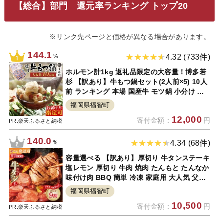
【総合】部門 還元率ランキング トップ20
※リンク先ページと価格が異なる場合があります。
144.1
％
4.32 (733件)
ホルモン計1kg 返礼品限定の大容量！博多若
杉 【訳あり】牛もつ鍋セット(2人前×5) 10人
前 ランキング 本場 国産牛 モツ鍋 小分け 冷
凍 送料無料 福岡県 P61-01
福岡県福智町
12,000
寄付金額：
円
PR:楽天ふるさと納税
140.0
％
4.34 (68件)
容量選べる 【訳あり】厚切り 牛タンステーキ
塩レモン 厚切り 牛肉 焼肉 たんもと たんなか
味付け肉 BBQ 簡単 冷凍 家庭用 大人気 父の
日 福智 手軽 送料無料 P61-41 P61-42
福岡県福智町
10,500
寄付金額：
円
PR:楽天ふるさと納税