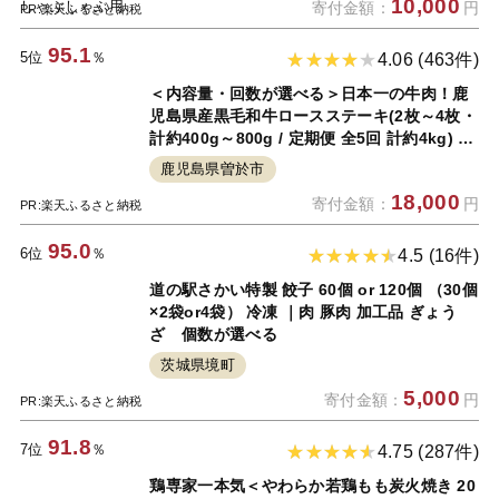
10,000
寄付金額：
円
PR:楽天ふるさと納税
95.1
5位
％
4.06 (463件)
＜内容量・回数が選べる＞日本一の牛肉！鹿
児島県産黒毛和牛ロースステーキ(2枚～4枚・
計約400g～800g / 定期便 全5回 計約4kg) 枚
数 選べる 定期便 黒毛和牛 和牛 牛肉 肉 ステ
鹿児島県曽於市
ーキ リブロース サーロイン ゆず胡椒 柚子胡
18,000
寄付金額：
円
椒 国産 ギフト 冷凍【ナンチク】
PR:楽天ふるさと納税
95.0
6位
％
4.5 (16件)
道の駅さかい特製 餃子 60個 or 120個 （30個
×2袋or4袋） 冷凍 ｜肉 豚肉 加工品 ぎょう
ざ 個数が選べる
茨城県境町
5,000
寄付金額：
円
PR:楽天ふるさと納税
91.8
7位
％
4.75 (287件)
鶏専家一本気＜やわらか若鶏もも炭火焼き 20