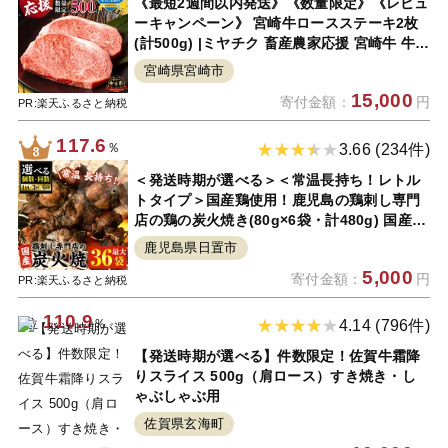
《最短2週間以内発送》《数量限定》《レビュ
ーキャンペーン》 宮崎牛ロースステーキ2枚
(計500g) |ミヤチク 畜産農家応援 宮崎牛 牛肉
国産牛 ブランド牛 和牛 ロース ステーキ 冷凍
宮崎県宮崎市
小分け 贈答用 贈答 贈り物 焼肉 BBQ グルメ
15,000
寄付金額：
円
人気 記念日 誕生日 宮崎 |
PR:楽天ふるさと納税
117.6
％
3.66 (234件)
＜発送時期が選べる＞＜常温長持ち！レトル
トタイプ＞国産鶏使用！鹿児島の鶏刺し専門
店の鶏の炭火焼き(80g×6袋・計480g) 国産
九州産 鶏肉 とり肉 お肉 炭火焼 レトルト 常
鹿児島県日置市
温 常温保存 おかず おつまみ メール便【末永
5,000
寄付金額：
円
商店】
PR:楽天ふるさと納税
110.9
4位
％
4.14 (796件)
【発送時期が選べる】件数限定！佐賀牛霜降
りスライス 500g（肩ロース）すき焼き・し
ゃぶしゃぶ用
佐賀県玄海町