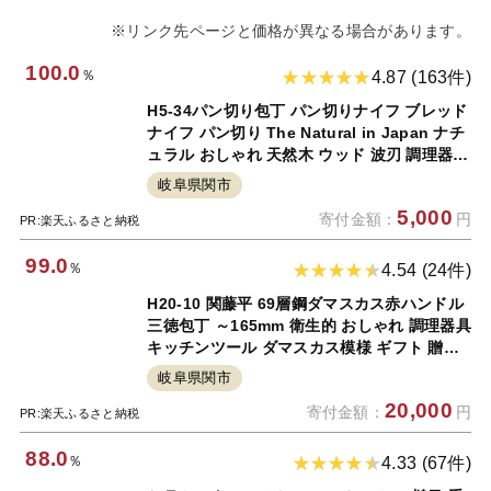
※リンク先ページと価格が異なる場合があります。
100.0
％
4.87 (163件)
H5-34パン切り包丁 パン切りナイフ ブレッド
ナイフ パン切り The Natural in Japan ナチ
ュラル おしゃれ 天然木 ウッド 波刃 調理器具
キッチンツール ギフト 贈り物にも 佐竹産業
岐阜県関市
【7営業日以内に発送】
5,000
寄付金額：
円
PR:楽天ふるさと納税
99.0
％
4.54 (24件)
H20-10 関藤平 69層鋼ダマスカス赤ハンドル
三徳包丁 ～165mm 衛生的 おしゃれ 調理器具
キッチンツール ダマスカス模様 ギフト 贈り
物にも ヤクセル～
岐阜県関市
20,000
寄付金額：
円
PR:楽天ふるさと納税
88.0
％
4.33 (67件)