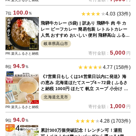
PR:楽天ふるさと納税
100.0
7位
％
4.03 (33件)
飛騨牛カレー (5袋) | 訳あり 飛騨牛 肉 牛 カ
レー ビーフカレー 簡易包装 レトルトカレー
人気 おすすめ おいしい 便利 飛騨高山 ふるさ
と清見 TR3295
岐阜県高山市
5,000
寄付金額：
円
PR:楽天ふるさと納税
94.9
8位
％
4.77 (158件)
《7営業日もしくは14営業日以内に発送》海
の恵み 北海道ほたてスープ4～72袋 ( ふるさ
と納税 1000円 ほたて 帆立 スープ 小分け 即
席 簡単 粉末 調味料 )
北海道北見市
1,000
寄付金額：
円
PR:楽天ふるさと納税
94.0
9位
％
4.28 (1703件)
累計300万個突破記念！レンチン可！湯煎