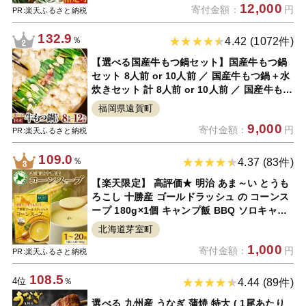
12,000
寄付金額：
円
PR:楽天ふるさと納税
132.9
％
4.42 (1072件)
【選べる国産牛もつ鍋セット】国産牛もつ鍋
セット 8人前 or 10人前 ／ 国産牛もつ鍋＋水
炊きセット 計 8人前 or 10人前 ／ 国産牛もつ
鍋ミックスホルモン 8人前 or 12人前 モツ鍋
福岡県遠賀町
もつなべ ちゃんぽん 麺 鶏肉 醤油 食べ比べ
9,000
寄付金額：
円
国産 冷凍 送料無料
PR:楽天ふるさと納税
109.0
％
4.37 (83件)
【楽天限定】 高評価★ 明治 あま～い とうも
ろこし 十勝産 ゴールドラッシュ の コーンス
ープ 180g×1個 キャンプ飯 BBQ ソロキャン
スイートコーン トウモロコシ コーン 甘い 人
北海道芽室町
気 北海道 十勝 芽室町 常温保存 お試し 送料
1,000
寄付金額：
円
無料
PR:楽天ふるさと納税
108.5
4位
％
4.44 (89件)
選べる 九州産 うなぎ 蒲焼 特大 ( 1尾あたり