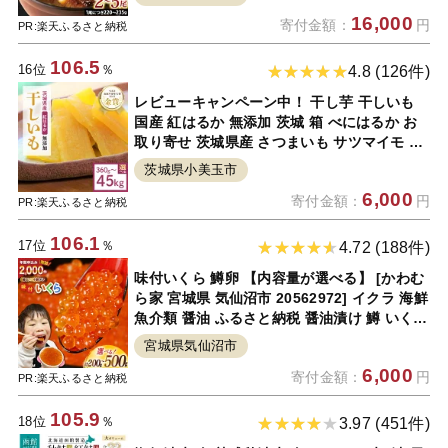
原料使用
16,000
寄付金額：
円
PR:楽天ふるさと納税
106.5
16位
％
4.8 (126件)
レビューキャンペーン中！ 干し芋 干しいも
国産 紅はるか 無添加 茨城 箱 べにはるか お
取り寄せ 茨城県産 さつまいも サツマイモ お
芋 おいも おやつ お菓子 和菓子 和スイーツ
茨城県小美玉市
ほしいも ほし芋 柔らかい ダイエット 小分け
6,000
寄付金額：
円
スイーツ 砂糖不使用
PR:楽天ふるさと納税
106.1
17位
％
4.72 (188件)
味付いくら 鱒卵 【内容量が選べる】 [かわむ
ら家 宮城県 気仙沼市 20562972] イクラ 海鮮
魚介類 醤油 ふるさと納税 醤油漬け 鱒 いくら
200g 400g 500g
宮城県気仙沼市
6,000
寄付金額：
円
PR:楽天ふるさと納税
105.9
18位
％
3.97 (451件)