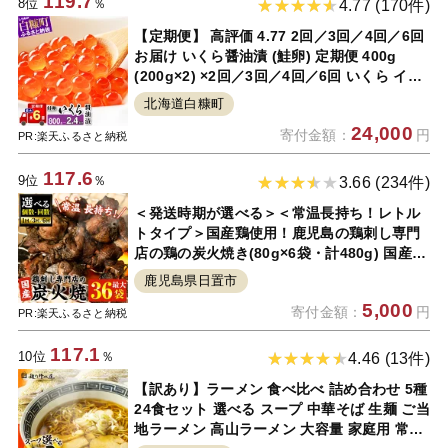
119.7
8位
％
4.77 (170件)
【定期便】 高評価 4.77 2回／3回／4回／6回
お届け いくら醤油漬 (鮭卵) 定期便 400g
(200g×2) ×2回／3回／4回／6回 いくら イク
ラ 鮭いくら 鮭イクラ 醤油漬け 鮭 魚卵 魚 魚
北海道白糠町
介 小分け 人気 ふるさと納税 海鮮 いくらの町
24,000
寄付金額：
円
北海道 白糠町
PR:楽天ふるさと納税
117.6
9位
％
3.66 (234件)
＜発送時期が選べる＞＜常温長持ち！レトル
トタイプ＞国産鶏使用！鹿児島の鶏刺し専門
店の鶏の炭火焼き(80g×6袋・計480g) 国産
九州産 鶏肉 とり肉 お肉 炭火焼 レトルト 常
鹿児島県日置市
温 常温保存 おかず おつまみ メール便【末永
5,000
寄付金額：
円
商店】
PR:楽天ふるさと納税
117.1
10位
％
4.46 (13件)
【訳あり】ラーメン 食べ比べ 詰め合わせ 5種
24食セット 選べる スープ 中華そば 生麺 ご当
地ラーメン 高山ラーメン 大容量 家庭用 常備