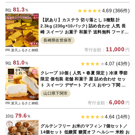
81.3
8位
％
4.69 (366件)
【訳あり】カステラ 切り落とし 3種類 計
2.3kg (230g×10パック) 詰め合わせ 人気 長
崎 スイーツ お菓子 和菓子 送料無料 フードロ
ス 常温
長崎県佐世保市
11,000
寄付金額：
円
PR:楽天ふるさと納税
81.0
9位
％
4.07 (43件)
クレープ 10個 ( 人気 + 春夏 限定 ) 冷凍 季節
限定 個包装 老舗 和菓子 屋 詰め合わせ セッ
ト スイーツ デザート アイス おやつ 下関 山
口 期間限定 贈答 お子様にも 人気 ギフト プ
山口県下関市
レゼント 贈り物 人気 女性 大容量
6,000
寄付金額：
円
PR:楽天ふるさと納税
79.6
10位
％
4.64 (14件)
グルテンフリー お米のマフィン 7個セット／
14個セット 低糖質 糖質オフ ヘルシー 米粉 お