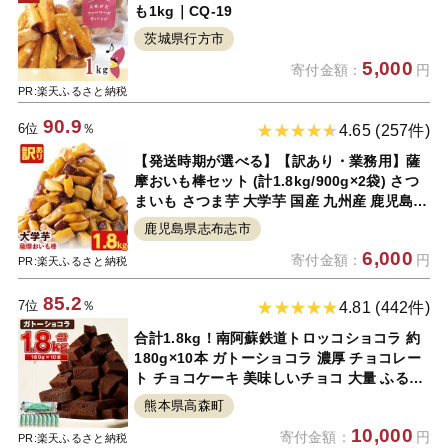
も1kg｜CQ-19
茨城県行方市
5,000
寄付金額：
円
PR:楽天ふるさと納税
90.9
6位
％
4.65 (257件)
【発送時期が選べる】【訳あり・業務用】薩
摩おいも棒セット (計1.8kg/900g×2袋) さつ
まいも さつま芋 大学芋 国産 九州産 鹿児島県
産 冷凍 小分け スイーツ お菓子 アイス 訳あ
鹿児島県志布志市
り 規格外品 ランキング 人気【萬來】p6-005
6,000
寄付金額：
円
PR:楽天ふるさと納税
85.2
7位
％
4.81 (442件)
合計1.8kg！南阿蘇鉄道トロッコショコラ 約
180g×10本 ガトーショコラ 濃厚 チョコレー
ト チョコケーキ 美味しいチョコ 大量 ふるさ
と納税スイーツ ふるさと納税熊本県 ふるさと
熊本県高森町
納税洋菓子 お菓子 デザート メガ盛り おやつ
10,000
寄付金額：
円
南阿蘇鉄道 熊本 阿蘇 故郷納税
PR:楽天ふるさと納税