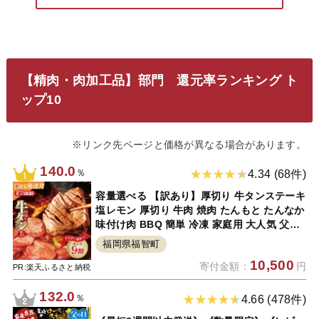
【精肉・肉加工品】部門 還元率ランキング ト
ップ10
※リンク先ページと価格が異なる場合があります。
140.0
％
4.34 (68件)
容量選べる 【訳あり】厚切り 牛タンステーキ
塩レモン 厚切り 牛肉 焼肉 たんもと たんなか
味付け肉 BBQ 簡単 冷凍 家庭用 大人気 父の
日 福智 手軽 送料無料 P61-41 P61-42
福岡県福智町
10,500
寄付金額：
円
PR:楽天ふるさと納税
132.0
％
4.66 (478件)