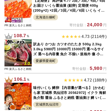
【定期便】 高評価 4.77 2回／3回／4回／6回
お届け いくら醤油漬 (鮭卵) 定期便 400g
(200g×2) ×2回／3回／4回／6回 いくら イク
ラ 鮭いくら 鮭イクラ 醤油漬け 鮭 魚卵 魚 魚
北海道白糠町
介 小分け 人気 ふるさと納税 海鮮 いくらの町
24,000
寄付金額：
円
北海道 白糠町
PR:楽天ふるさと納税
108.7
％
4.73 (2114件)
訳あり かつお カツオのたたき 500g 2.3kg
3.0kg 5980円 10000円 15000円 選べるサイ
ズ 選べる内容量 魚介 不揃い 規格外 傷 小分
け 真空 パック 新鮮 鮮魚 天然 鰹 かつお 四国
愛媛県愛南町
一 水揚げ 肉 厚 タタキ 冷凍 大容量 ハマスイ
5,980
寄付金額：
円
おすすめ
PR:楽天ふるさと納税
106.1
％
4.72 (188件)
味付いくら 鱒卵 【内容量が選べる】 [かわむ
ら家 宮城県 気仙沼市 20562972] イクラ 海鮮
魚介類 醤油 ふるさと納税 醤油漬け 鱒 いくら
200g 400g 500g
宮城県気仙沼市