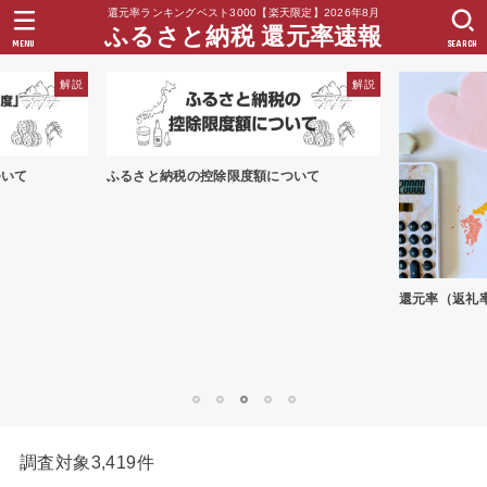
還元率ランキングベスト3000【楽天限定】2026年8月
ふるさと納税 還元率速報
MENU
SEARCH
解説
解説
ついて
ふるさと納税の控除限度額について
還元率（返礼
1
2
3
4
5
調査対象3,419件