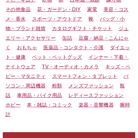
その他食品
花・ガーデン・DIY
家電
美容・コス
メ・香水
スポーツ・アウトドア
靴
バッグ・小
物・ブランド雑貨
カタログギフト・チケット
ジュ
エリー・アクセサリー
缶詰
豆腐・納豆・こんにゃ
く
おもちゃ
医薬品・コンタクト・介護
ダイエッ
ト・健康
ペット・ペットグッズ
インナー・下着・
ナイトウェア
TV・オーディオ・カメラ
キッズ・ベ
ビー・マタニティ
スマートフォン・タブレット
パ
ソコン・周辺機器
粉類
メンズファッション
瓶
詰
車用品・バイク用品
レディースファッション
ホビー
本・雑誌・コミック
楽器・音響機器
腕時
計