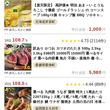
【楽天限定】 高評価★ 明治 あま～い とうも
ろこし 十勝産 ゴールドラッシュ の コーンス
ープ 180g×1個 キャンプ飯 BBQ ソロキャン
スイートコーン トウモロコシ コーン 甘い 人
北海道芽室町
気 北海道 十勝 芽室町 常温保存 お試し 送料
1,000
寄付金額：
円
無料
PR:楽天ふるさと納税
108.7
14位
％
4.73 (2114件)
訳あり かつお カツオのたたき 500g 2.3kg
3.0kg 5980円 10000円 15000円 選べるサイ
ズ 選べる内容量 魚介 不揃い 規格外 傷 小分
け 真空 パック 新鮮 鮮魚 天然 鰹 かつお 四国
愛媛県愛南町
一 水揚げ 肉 厚 タタキ 冷凍 大容量 ハマスイ
5,980
寄付金額：
円
おすすめ
PR:楽天ふるさと納税
108.5
15位
％
4.44 (89件)
選べる 九州産 うなぎ 蒲焼 特大 ( 1尾あたり
220?235g ）2尾／3尾／4尾／5尾 たれ・山
椒付き 鰻 ウナギ 蒲焼き 土用の丑の日 冷凍
国産 送料無料 鹿児島、宮崎、熊本等産うなぎ
福岡県北九州市