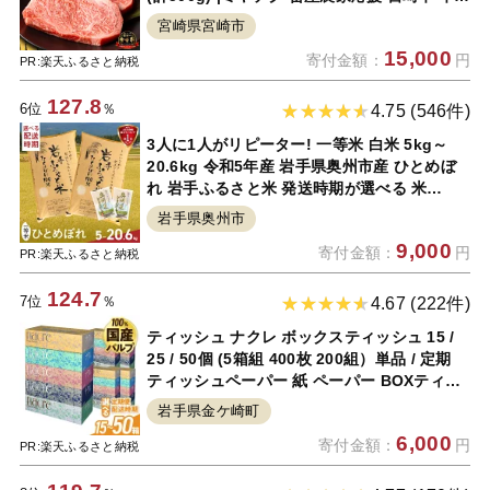
国産牛 ブランド牛 和牛 ロース ステーキ 冷凍
宮崎県宮崎市
小分け 贈答用 贈答 贈り物 焼肉 BBQ グルメ
15,000
寄付金額：
円
人気 記念日 誕生日 宮崎 |
PR:楽天ふるさと納税
127.8
6位
％
4.75 (546件)
3人に1人がリピーター! 一等米 白米 5kg～
20.6kg 令和5年産 岩手県奥州市産 ひとめぼ
れ 岩手ふるさと米 発送時期が選べる 米
5kg×1/10kg×1/5kg×2/10kg×2/5kg×4+300g
岩手県奥州市
×2/10kg×2+300g×2 人気 お米 ふるさと納税
9,000
寄付金額：
円
[U0133]
PR:楽天ふるさと納税
124.7
7位
％
4.67 (222件)
ティッシュ ナクレ ボックスティッシュ 15 /
25 / 50個 (5箱組 400枚 200組）単品 / 定期
ティッシュペーパー 紙 ペーパー BOXティッ
シュ 箱ティッシュ 日用品 生活応援 消耗品 常
岩手県金ケ崎町
備品 雑貨 防災 備蓄 大容量 業務用 岩手県 人
6,000
寄付金額：
円
気 東北 金ケ崎 送料無料
PR:楽天ふるさと納税