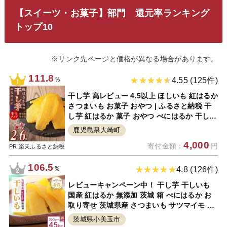
【スイーツ・お菓子】部門 還元率ランキング
トップ10
※リンク先ページと価格が異なる場合があります。
111.8
％
4.55 (125件)
干し芋 高レビュー 4.5以上 ほしいも 紅はるか
さつまいも お菓子 おやつ | ふるさと納税 干
し芋 紅はるか 菓子 おやつ べにはるか 干しい
も さつまいも いも さつま芋 芋 無添加 無着
鹿児島県大崎町
色 国産 スイーツ デザート 鹿児島 大崎町 ふ
4,000
寄付金額：
円
るさと 人気 送料無料
PR:楽天ふるさと納税
106.5
％
4.8 (126件)
レビューキャンペーン中！ 干し芋 干しいも
国産 紅はるか 無添加 茨城 箱 べにはるか お
取り寄せ 茨城県産 さつまいも サツマイモ お
芋 おいも おやつ お菓子 和菓子 和スイーツ
茨城県小美玉市
ほしいも ほし芋 柔らかい ダイエット 小分け