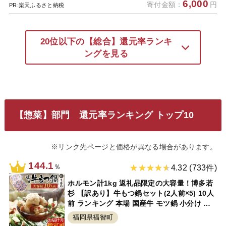
6,000
寄付金額：
円
PR:楽天ふるさと納税
20位以下の【総合】還元率ランキ
ングを見る
【惣菜】部門 還元率ランキング トップ10
※リンク先ページと価格が異なる場合があります。
144.1
％
4.32 (733件)
ホルモン計1kg 返礼品限定の大容量！博多若
杉 【訳あり】牛もつ鍋セット(2人前×5) 10人
前 ランキング 本場 国産牛 モツ鍋 小分け 冷
凍 送料無料 福岡県 P61-01
福岡県福智町