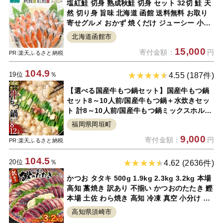
塩紅鮭 切身 熟成秋鮭 切身 セット 32切 鮭 天
然 切り身 旨味 北海道 函館 送料無料 お取り
寄せグルメ おかず 焼くだけ ジューシー 小分
け ホイル焼き 真空パック 鮮度長持ち 朝食 弁
北海道函館市
当 しゃけ
15,000
寄付金額：
円
PR:楽天ふるさと納税
104.9
19位
％
4.55 (187件)
【選べる国産牛もつ鍋セット】国産牛もつ鍋
セット8～10人前/国産牛もつ鍋＋水炊きセッ
ト 計8～10人前/国産牛もつ鍋ミックスホルモ
ンセット 8～12人前 もつ鍋 モツ鍋 ミックス
福岡県岡垣町
ホルモン ちゃんぽん麺 福岡県 九州 岡垣町 冷
9,000
寄付金額：
円
凍
PR:楽天ふるさと納税
104.5
20位
％
4.62 (2636件)
かつお タタキ 500g 1.9kg 2.3kg 3.2kg 本場
高知 藁焼き 訳あり 不揃い かつおのたたき 鰹
本場 土佐 わら焼き 高知 冷凍 真空 小分け 個
包装 おつまみ おかず 惣菜 晩ごはん 加工品
高知県須崎市
カツオ 鰹 刺身 魚 高知県 須崎市