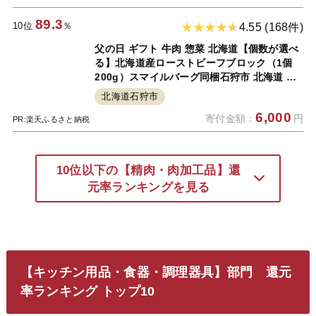
89.3
10位
％
4.55 (168件)
父の日 ギフト 牛肉 惣菜 北海道【個数が選べ
る】北海道産ローストビーフブロック（1個
200g）スマイルバーグ同梱石狩市 北海道 国
産牛 北海道牛 牛もも肉 ブロック肉 真空低温
北海道石狩市
調理 ビーフ ハンバーグ 人気 贈り物（のし対
6,000
寄付金額：
円
応可）(h_ro)23ho
PR:楽天ふるさと納税
10位以下の【精肉・肉加工品】還
元率ランキングを見る
【キッチン用品・食器・調理器具】部門 還元
率ランキング トップ10