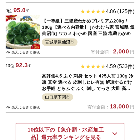
95.0
9位
％
4.86 (125件)
【一等級】三陸産わかめプレミアム200g /
300g【選べる内容量】 [かわむら家 宮城県 気
仙沼市] ワカメ わかめ 国産 三陸 塩蔵わかめ
宮城県気仙沼市
2,000
寄付金額：
円
PR:楽天ふるさと納税
92.3
10位
％
4.59 (533件)
高評価4.5 ふぐ 刺身 セット 4?5人前 130g 冷
凍 真空 選べる 皮刺しヒレ有無 解凍するだけ
お手軽 とらふぐ ふく 刺し てっさ 大皿 高級
鮮魚 魚介 新鮮 刺し身 本場 下関 限定 フグ刺
山口県下関市
し 冬 人気 発送時期が選べる 吉田水産 ギフト
13,000
寄付金額：
円
贈答 プレゼント 父の日
PR:楽天ふるさと納税
10位以下の【魚介類・水産加工
品】還元率ランキングを見る