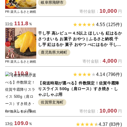
食 簡易包装 個包装 醤油 味噌 塩 飛騨牛 有名
岐阜県飛騨市
店 麺の清水屋 [Q1882]10000円 1万円
10,000
寄付金額：
円
PR:楽天ふるさと納税
111.8
11位
％
4.55 (125件)
干し芋 高レビュー 4.5以上 ほしいも 紅はるか
さつまいも お菓子 おやつ | ふるさと納税 干
し芋 紅はるか 菓子 おやつ べにはるか 干しい
も さつまいも いも さつま芋 芋 無添加 無着
鹿児島県大崎町
色 国産 スイーツ デザート 鹿児島 大崎町 ふ
4,000
寄付金額：
円
るさと 人気 送料無料
PR:楽天ふるさと納税
110.9
12位
％
4.14 (796件)
【発送時期が選べる】件数限定！佐賀牛霜降
りスライス 500g（肩ロース）すき焼き・し
ゃぶしゃぶ用
佐賀県玄海町
10,000
寄付金額：
円
PR:楽天ふるさと納税
109.0
13位
％
4.37 (83件)