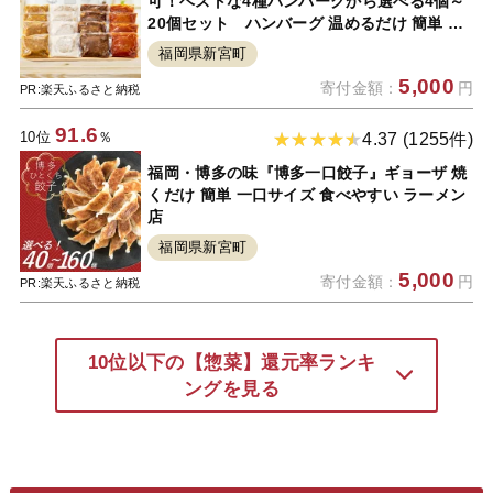
可！ベストな4種ハンバーグから選べる4個～
20個セット ハンバーグ 温めるだけ 簡単 大
容量 業務用 レトルト 冷凍 食べ比べ レンジ
福岡県新宮町
湯せん 個包装 4種セット
5,000
寄付金額：
円
PR:楽天ふるさと納税
91.6
10位
％
4.37 (1255件)
福岡・博多の味『博多一口餃子』ギョーザ 焼
くだけ 簡単 一口サイズ 食べやすい ラーメン
店
福岡県新宮町
5,000
寄付金額：
円
PR:楽天ふるさと納税
10位以下の【惣菜】還元率ランキ
ングを見る