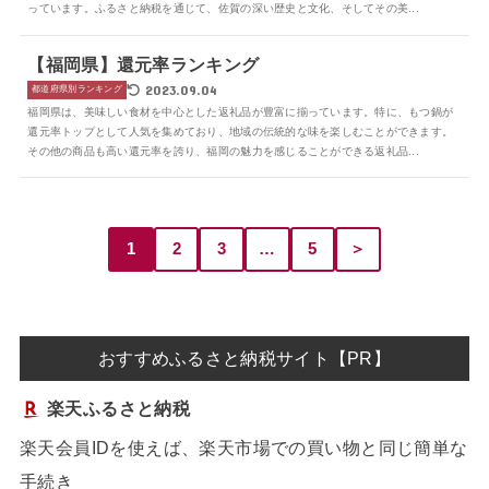
っています。ふるさと納税を通じて、佐賀の深い歴史と文化、そしてその美...
【福岡県】還元率ランキング
2023.09.04
都道府県別ランキング
福岡県は、美味しい食材を中心とした返礼品が豊富に揃っています。特に、もつ鍋が
還元率トップとして人気を集めており、地域の伝統的な味を楽しむことができます。
その他の商品も高い還元率を誇り、福岡の魅力を感じることができる返礼品...
1
2
3
…
5
＞
おすすめふるさと納税サイト【PR】
楽天ふるさと納税
楽天会員IDを使えば、楽天市場での買い物と同じ簡単な
手続き