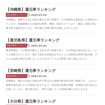
【沖縄県】還元率ランキング
2023.09.04
都道府県別ランキング
沖縄県は、独特な文化と自然の恵みを持つ地域で、その多様性が返礼品にも反映され
ています。観葉植物から伝統的な料理、果物、地元のビールまで、幅広い商品が高い
還元率で提供されており、寄付者に沖縄の魅力を感じさせています。
【鹿児島県】還元率ランキング
2023.09.04
都道府県別ランキング
鹿児島県は、その独自の風土と文化を持つ地域であり、その特色が返礼品にもしっか
りと反映されています。地元で採れる特産品を中心とした伝統的な料理や飲み物、さ
らには自然の恵みを感じることができるアイテムが豊富に取り揃えられてい...
【宮崎県】還元率ランキング
2023.09.04
都道府県別ランキング
宮崎県は、豊かな自然と伝統の中で育まれた独特の食文化を持つ地域です。ふるさと
納税の返礼品にもその特色が生きており、高品質な肉類や地酒、伝統的な加工品など
が揃っています。還元率も高く、寄付を通じてこの地域の魅力を手に入れる...
【大分県】還元率ランキング