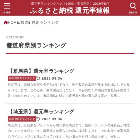
還元率ランキングベスト3000【楽天限定】2026年8月
ふるさと納税 還元率速報
MENU
SEARCH
HOME
都道府県別ランキング
都道府県別ランキング
【群馬県】還元率ランキング
2023.09.04
都道府県別ランキング
群馬県は、新鮮な野菜や名産品だけでなく、国内製造の工場が集まる地域としても知
られています。このため、農業製品だけでなく、高品質な工業製品の返礼品も豊富に
取り揃えられています。市場価格に対する還元率が高い返礼品を選び、群馬...
【埼玉県】還元率ランキング
2023.09.04
都道府県別ランキング
埼玉県は、伝統的なアイテムから現代的な商品まで、幅広いジャンルの返礼品が特徴
のふるさと納税先です。群馬県とは異なる独自の地域性を持ち、その多様性が返礼品
のラインナップにも生かされています。高い還元率を持つ商品も多く、寄付...