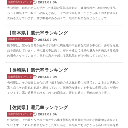
2023.09.04
都道府県別ランキング
大分県は、自然の恵みを活かした多彩な返礼品が魅力。健康飲料から伝統的な商品、
ペット用品まで、幅広い品揃えがあり、その還元率も高いことから多くの寄付者から
支持を受けています。選び甲斐のある品々で、地域の魅力を感じることがで...
【熊本県】還元率ランキング
2023.09.04
都道府県別ランキング
熊本県は、豊かな自然が生み出す新鮮な農産物や高品質な肉類を中心に、多彩な返礼
品を提供しています。その還元率は高く、寄付を通じて地域の魅力を再発見する絶好
の機会となっています。熊本の恵みを感じる返礼品をぜひ体験してください...
【長崎県】還元率ランキング
2023.09.04
都道府県別ランキング
長崎県は、その歴史と文化が織り成す独自の食文化を持つ地域です。ふるさと納税の
返礼品もその特色を色濃く反映しており、伝統的な味わいを中心に多彩な品々が揃っ
ています。高い還元率を誇るこれらの商品は、寄付を通じて長崎の魅力を長...
【佐賀県】還元率ランキング
2023.09.04
都道府県別ランキング
佐賀県は、その豊かな土地と海が生み出す新鮮な農産物や伝統的な海産物を誇りにし
ています。これらの特色を活かした返礼品は、高品質でありながらも高い還元率を持