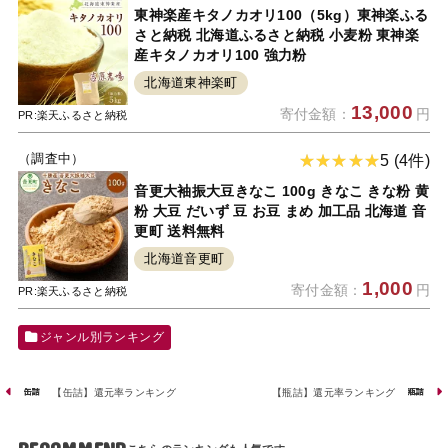
東神楽産キタノカオリ100（5kg）東神楽ふる
さと納税 北海道ふるさと納税 小麦粉 東神楽
産キタノカオリ100 強力粉
北海道東神楽町
13,000
寄付金額：
円
PR:楽天ふるさと納税
（調査中）
5 (4件)
音更大袖振大豆きなこ 100g きなこ きな粉 黄
粉 大豆 だいず 豆 お豆 まめ 加工品 北海道 音
更町 送料無料
北海道音更町
1,000
寄付金額：
円
PR:楽天ふるさと納税
ジャンル別ランキング
【缶詰】還元率ランキング
【瓶詰】還元率ランキング