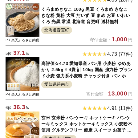
くろまめきなこ 100g 黒豆 くろまめ きなこ
きな粉 黄粉 大豆 だいず 豆 まめ お豆 いわい
くろ 光黒 常温 北海道 音更町 送料無料
北海道音更町
1,000
寄付金額：
円
PR:楽天ふるさと納税
37.1
5位
％
4.73 (77件)
高評価☆4.73 愛知県産 パン用 小麦粉 ゆめあ
かり 2.5kg × 4袋 計 10kg 国産 強力粉 ブラン
ド小麦 強力系小麦粉 チャック付き パン ホー
ムベーカリー ベーグル 食パン ピザ ドーナツ
愛知県碧南市
アメリカンドッグ 小笠原製粉 お取り寄せ 愛
13,000
寄付金額：
円
知県 碧南市 送料無料
PR:楽天ふるさと納税
36.3
6位
％
4.91 (11件)
玄米 玄米粉 パンケーキ ホットケーキ パンケ
ーキミックス ホットケーキミックス 小麦粉不
使用 グルテンフリー 健康 スイーツ お菓子 お
菓子キット 熊本 阿蘇 南小国 300g×3袋 送料