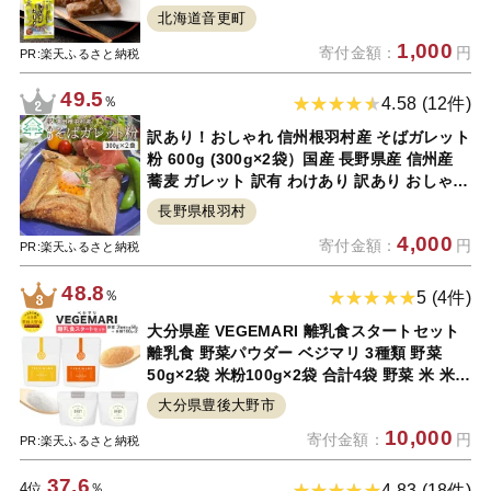
音更町 送料無料
北海道音更町
1,000
寄付金額：
円
PR:楽天ふるさと納税
49.5
％
4.58 (12件)
訳あり！おしゃれ 信州根羽村産 そばガレット
粉 600g (300g×2袋）国産 長野県産 信州産
蕎麦 ガレット 訳有 わけあり 訳あり おしゃれ
カフェ スイーツ モーニング ランチ フルーツ
長野県根羽村
野菜 4000円 △
4,000
寄付金額：
円
PR:楽天ふるさと納税
48.8
％
5 (4件)
大分県産 VEGEMARI 離乳食スタートセット
離乳食 野菜パウダー ベジマリ 3種類 野菜
50g×2袋 米粉100g×2袋 合計4袋 野菜 米 米粉
人参 にんじん かぼちゃ カボチャ ヒノヒカリ
大分県豊後大野市
パウダー 無添加 スムージー 送料無料
10,000
寄付金額：
円
PR:楽天ふるさと納税
37.6
4位
％
4.83 (18件)