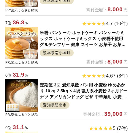
熊本県南小国町
無料
8,000
寄付金額：
円
PR:楽天ふるさと納税
36.3
7位
％
4.7 (10件)
米粉 パンケーキ ホットケーキ パンケーキミ
ックス ホットケーキミックス 小麦粉不使用
グルテンフリー 健康 スイーツ お菓子 お菓子
キット 熊本 阿蘇 南小国 300g×3袋 送料無料
熊本県南小国町
8,000
寄付金額：
円
PR:楽天ふるさと納税
31.9
8位
％
4.67 (3件)
定期便 3回 愛知県産 パン用 小麦粉 ゆめあか
り 10kg 2.5kg × 4袋 強力系小麦粉 3ヶ月ドー
ナツ アメリカンドッグ ピザ 中華麺用 小麦 も
っちり食感 チャック付き 愛知県 碧南市 送料
愛知県碧南市
無料
39,000
寄付金額：
円
PR:楽天ふるさと納税
31.1
9位
％
5 (7件)