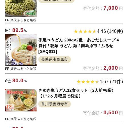
7,000
寄付金額：
円
PR:楽天ふるさと納税
89.5
5位
％
4.46 (140件)
手延べうどん 200g×2種・あごだしスープ 4
袋付 / 乾麺 うどん 麺 / 南島原市 / ふるせ
[SAQ011]
長崎県南島原市
2,000
寄付金額：
円
PR:楽天ふるさと納税
80.0
6位
％
4.67 (21件)
さぬき生うどん12食セット（2人前×6袋）
【1?2ヶ月程度で発送】
香川県善通寺市
3,500
寄付金額：
円
PR:楽天ふるさと納税