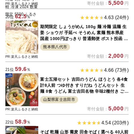
5,500
寄付金額：
円
PR:楽天ふるさと納税
62.5
20位
％
4.63 (24件)
期間限定 しょうがめん 180g 麺 冷麺 温麺 生
姜 ショウガ 手延べ そうめん 素麺 熊本県産
国産 1000円ぽっきり 普通郵便 ポスト投函 送
料無料
熊本県八代市
2,000
寄付金額：
円
PR:楽天ふるさと納税
59.6
21位
％
4.66 (73件)
富士五湖セット 吉田のうどん ほうとう 各4食
計8人前 つゆ付き すりだね うどんセット 生
麺 8食 うどん 富士吉田名物 辛味2種付き ご当
地グルメ 太麺 郷土料理 山梨 富士吉田 吉田の
山梨県富士吉田市
うどん
5,000
寄付金額：
円
PR:楽天ふるさと納税
58.9
22位
％
4.54 (203件)
そば 乾麺 山形 蕎麦 田舎そば ( 選べる 40人前