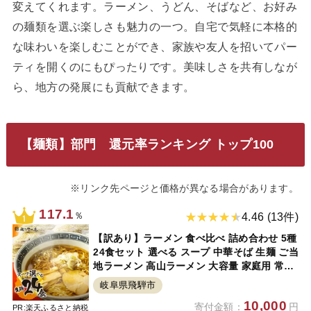
変えてくれます。ラーメン、うどん、そばなど、お好み
の麺類を選ぶ楽しさも魅力の一つ。自宅で気軽に本格的
な味わいを楽しむことができ、家族や友人を招いてパー
ティを開くのにもぴったりです。美味しさを共有しなが
ら、地方の発展にも貢献できます。
【麺類】部門 還元率ランキング トップ100
※リンク先ページと価格が異なる場合があります。
117.1
％
4.46 (13件)
【訳あり】ラーメン 食べ比べ 詰め合わせ 5種
24食セット 選べる スープ 中華そば 生麺 ご当
地ラーメン 高山ラーメン 大容量 家庭用 常備
食 簡易包装 個包装 醤油 味噌 塩 飛騨牛 有名
岐阜県飛騨市
店 麺の清水屋 [Q1882]10000円 1万円
10,000
寄付金額：
円
PR:楽天ふるさと納税