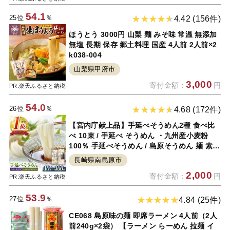
54.1
25位
％
4.42 (156件)
ほうとう 3000円 山梨 麺 みそ味 常温 無添加
無塩 長期 保存 郷土料理 国産 4人前 2人前×2
k038-004
山梨県甲府市
3,000
寄付金額：
円
PR:楽天ふるさと納税
54.0
26位
％
4.68 (172件)
【宮内庁献上品】手延べそうめん2種 食べ比
べ 10束 / 手延べ そうめん ・九州産小麦粉
100％ 手延べそうめん / 島原そうめん 麺 素麺
詰め合わせ / 南島原市 / 川上製麺 [SCM040]
長崎県南島原市
2,000
寄付金額：
円
PR:楽天ふるさと納税
53.9
27位
％
4.84 (25件)
CE068 島原味の麺 即席ラーメン 4人前（2人
前240g×2袋） 【ラーメン らーめん 拉麺 イ