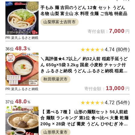
手もみ 麺 吉田のうどん 12食 セット うどん
名物 山梨 富士山 水 料理 生麺 ご当地 特産品
山梨県富士吉田市
7,000
寄付金額：
円
PR:楽天ふるさと納税
48.3
36位
％
4.74 (80件)
＼高評価★4.7以上／ 約32人前 稲庭手延うど
ん 650g×5袋 3.2kg 国産 小麦粉 チャック付
き ふるさと納税 うどん ふるさと納税 稲庭う
どん 秋田県 いなにわ 干しうどん 稲庭干饂飩
秋田県湯沢市
手延うどん 乾麺 麺 B3-0901[B3-0901]
13,000
寄付金額：
円
PR:楽天ふるさと納税
48.0
37位
％
4.72 (54件)
【 選べる 7種 】 山形の麺類セット 56人前総
合 麺類 ランキング 第1位 食べ比べ 大量 乾麺
200g × 28袋 そば 蕎麦 うどん ひやむぎ 冷麦
そうめん 素麺 麺類 常温保存 長期保存 簡易包
山形県天童市