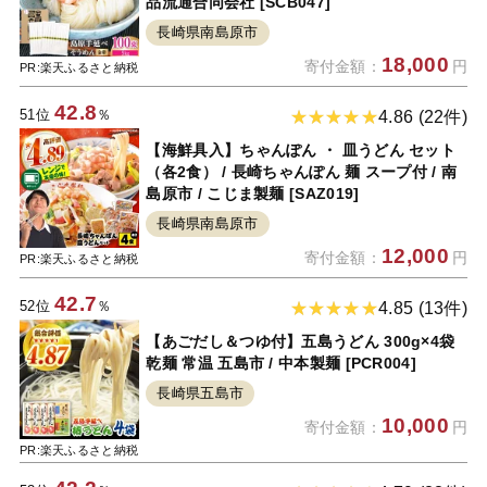
品流通合同会社 [SCB047]
長崎県南島原市
18,000
寄付金額：
円
PR:楽天ふるさと納税
42.8
51位
％
4.86 (22件)
【海鮮具入】ちゃんぽん ・ 皿うどん セット
（各2食） / 長崎ちゃんぽん 麺 スープ付 / 南
島原市 / こじま製麺 [SAZ019]
長崎県南島原市
12,000
寄付金額：
円
PR:楽天ふるさと納税
42.7
52位
％
4.85 (13件)
【あごだし＆つゆ付】五島うどん 300g×4袋
乾麺 常温 五島市 / 中本製麺 [PCR004]
長崎県五島市
10,000
寄付金額：
円
PR:楽天ふるさと納税