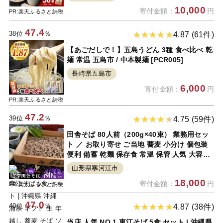
装 大容量 業務用 お取り寄せ 送料無料 【 山
10,000
寄付金額：
円
形県 天童市 】
PR:楽天ふるさと納税
47.4
38位
％
4.87 (61件)
【あごだしで！】五島うどん 3種 食べ比べ 乾
麺 常温 五島市 / 中本製麺 [PCR005]
長崎県五島市
6,000
寄付金額：
円
PR:楽天ふるさと納税
47.2
39位
％
4.75 (59件)
田舎そば 80人前（200g×40束） 業務用セッ
ト ／ お取り寄せ ご当地 蕎麦 小分け 個包装
便利 備蓄 乾麺 保存食 常温 保管 人気 大容量
お昼ご飯 昼食 夕食 夜食 東北 山形 国内製造
山形県寒河江市
安孫子製麺 ふるさと納税 コスパ
18,000
寄付金額：
円
PR:楽天ふるさと納税
47.0
40位
％
4.87 (38件)
当店 人気 NO.1 東江そば 5食 セット | 沖縄県