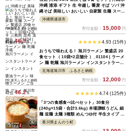
沖縄 浦添 ギフト 生 年越し 蕎麦 そば ソバ 沖
縄そば 美味しい おいしい 自家製 生麺 スープ
つゆ付き 肉 ソーキ 三枚肉 昆布 送料無料 5食
沖縄県浦添市
セット 冷蔵
15,000
寄付金額：
円
PR:楽天ふるさと納税
46.3
41位
％
4.93 (15件)
おうちで味わえる！ 旭川ラーメン 繁盛店 20
食セット（ 10袋×2店舗分 ）_01104 | ラーメ
ン 麺 乾麺 旭川ラーメン インスタントラーメ
ン インスタント 醤油ラーメン 味噌ラーメン
北海道旭川市 ふるさと納税
ご当地 グルメ 旭川市 北海道 お取り寄せ 天金
12,000
寄付金額：
円
よし乃 専門店 送料無料
PR:楽天ふるさと納税
46.2
42位
％
4.74 (125件)
「3つの食感食べ比べセット」30食分
(240g×15袋・合計3.6kg) 本場讃岐うどん 細
麺 並麺 太麺 3種類 めんつゆ付 半生タイプ 本
場 讃岐 讃岐うどん さぬき 香川県 小麦 麺 粉
香川県まんのう町
もの 老舗 粉問屋 名産品 食べ比べ セット 常
13,000