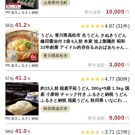
乾麺 常温保存 大容量 お取り寄せ グルメ 詰め
山形県河北町
合わせ 年越し 保存料不使用
10,000
寄付金額：
円
PR:楽天ふるさと納税
41.2
56位
％
4.87 (31件)
うどん 香川県高松市 生うどん さぬきうどん
鎌田醤油付 2袋 6人前 本家 池上製麺所 昭和
32年創業 アイドル的存在るみおばあちゃんの
お店 もっちりと弾力のあるコシの強さとツル
香川県高松市
ツルとした喉越しのよさが自慢 手作業 送料無
3,000
寄付金額：
円
料
PR:楽天ふるさと納税
41.1
57位
％
4.77 (90件)
約15人前 稲庭手延うどん 300g×5袋 1.5kg 国
産 小麦粉 チャック付き ふるさと納税 うどん
ふるさと納税 稲庭うどん 秋田県 いなにわ 干
しうどん 稲庭干饂飩 手延うどん 乾麺 麺 ふる
秋田県湯沢市
さと M0901[M0901]
9,000
寄付金額：
円
PR:楽天ふるさと納税
41.0
58位
％
3.71 (17件)