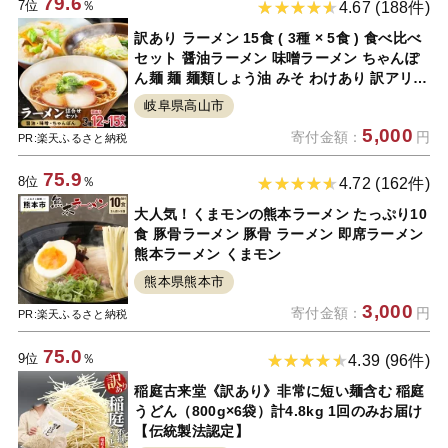
79.6
7位
％
4.67 (188件)
訳あり ラーメン 15食 ( 3種 × 5食 ) 食べ比べ
セット 醤油ラーメン 味噌ラーメン ちゃんぽ
ん麺 麺 麺類しょう油 みそ わけあり 訳アリ
人気 おすすめ 詰め合わせ 5000円 高山 岐阜
岐阜県高山市
美味しい 高山ラーメン 細麺 ちぢれ麺 常温 茹
5,000
寄付金額：
円
で時間60秒 TR4034
PR:楽天ふるさと納税
75.9
8位
％
4.72 (162件)
大人気！くまモンの熊本ラーメン たっぷり10
食 豚骨ラーメン 豚骨 ラーメン 即席ラーメン
熊本ラーメン くまモン
熊本県熊本市
3,000
寄付金額：
円
PR:楽天ふるさと納税
75.0
9位
％
4.39 (96件)
稲庭古来堂《訳あり》非常に短い麺含む 稲庭
うどん（800g×6袋）計4.8kg 1回のみお届け
【伝統製法認定】