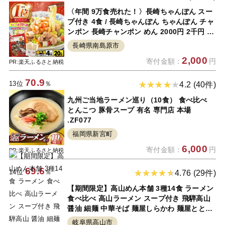
〈年間 9万食売れた！〉長崎ちゃんぽん スー
プ付き 4食 / 長崎ちゃんぽん ちゃんぽん チャ
ンポン 長崎チャンポン めん 2000円 2千円 と
んこつ 麺 / 南島原市 / こじま製麺 [SAZ005]
長崎県南島原市
2,000
寄付金額：
円
PR:楽天ふるさと納税
70.9
13位
％
4.2 (40件)
九州ご当地ラーメン巡り（10食） 食べ比べ
とんこつ 豚骨スープ 有名 専門店 本場
.ZF077
福岡県新宮町
6,000
寄付金額：
円
PR:楽天ふるさと納税
69.6
14位
％
4.76 (29件)
【期間限定】高山めん本舗 3種14食 ラーメン
食べ比べ 高山ラーメン スープ付き 飛騨高山
醤油 細麺 中華そば 麺屋しらかわ 麺屋とと
5000円 TR4036-Z
岐阜県高山市