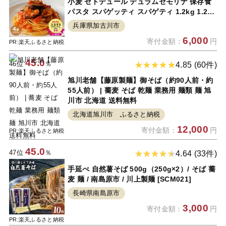
小麦 セトデュール デュラムセモリナ 保存食
パスタ スパゲッティ スパゲティ 1.2kg 1.2キ
ロ セット 八幡営農 オーマイ 詰め合わせ 送料
兵庫県加古川市
無料 ふるさと納税 麺 加古川市 》
6,000
寄付金額：
円
PR:楽天ふるさと納税
45.0
46位
％
4.85 (60件)
旭川老舗【藤原製麺】御そば（約90人前・約
55人前） | 蕎麦 そば 乾麺 業務用 麺類 麺 旭
川市 北海道 送料無料
北海道旭川市 ふるさと納税
12,000
寄付金額：
円
PR:楽天ふるさと納税
45.0
47位
％
4.64 (33件)
手延べ 自然薯そば 500g（250g×2）/ そば 蕎
麦 麺 / 南島原市 / 川上製麺 [SCM021]
長崎県南島原市
3,000
寄付金額：
円
PR:楽天ふるさと納税