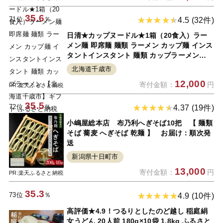
35.6
71位
％
4.5 (32件)
日清★カップヌードル★1箱（20食入）ラー
メン麺 即席麺 麺類 ラーメン カップ麺 インス
タントインスタント 麺類 カップラーメン
【北海道千歳市】ギフト ふるさと納税
北海道千歳市
12,000
寄付金額：
円
PR:楽天ふるさと納税
35.5
72位
％
4.37 (19件)
小嶋屋総本店 布乃利へぎそば10把 【 麺類
そば 蕎麦 へぎそば 乾麺 】 お届け：順次発
送
新潟県十日町市
13,000
寄付金額：
円
PR:楽天ふるさと納税
35.3
73位
％
4.9 (10件)
高評価★4.9！つるりとしたのど越し 稲庭絹
女うどん 20人前 180g×10袋 1.8kg ふるさと