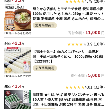
42.2
53位
％
4.79 (28件)
滑らかな舌触りとモチモチ食感 愛知県産小麦
100% 使用した きしめん 250g × 15袋 セット
乾麺 愛知県産 小麦 国産 きぬあかり 碧海の恵
み ざるきしめん かけきしめん アレンジ 食品
愛知県碧南市
麺類 お取り寄せ お取り寄せグルメ 愛知県 碧
11,000
寄付金額：
円
南市 送料無料
PR:楽天ふるさと納税
42.1
54位
％
3.9 (10件)
【完全手延べ】鍋の〆にぴったり 黒滝村
発 手延べ三輪そうめん 1000g(50g×20束)
【1229895】
奈良県黒滝村
5,000
寄付金額：
円
PR:楽天ふるさと納税
41.4
55位
％
4.81 (32件)
高評価 ★4.81 そば 蕎麦 ソバスチャン 選べる
30人前 / 45人前 (奴そば 頭脳蕎麦)山形県 河
北町 今田製麺所 創業 136年 老舗 田舎 蕎麦