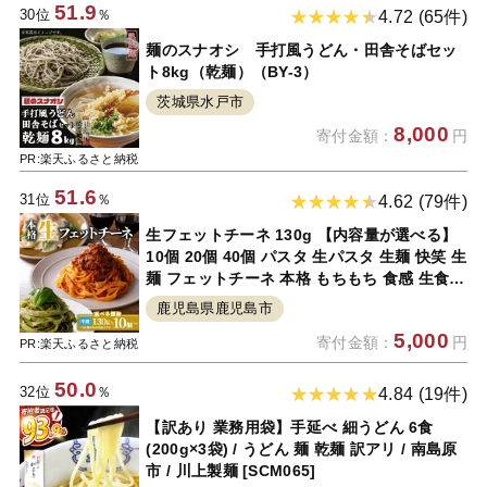
51.9
30位
％
4.72 (65件)
麺のスナオシ 手打風うどん・田舎そばセッ
ト8kg（乾麺）（BY-3）
茨城県水戸市
8,000
寄付金額：
円
PR:楽天ふるさと納税
51.6
31位
％
4.62 (79件)
生フェットチーネ 130g 【内容量が選べる】
10個 20個 40個 パスタ 生パスタ 生麺 快笑 生
麺 フェットチーネ 本格 もちもち 食感 生食感
非加熱 グルメ ディナー 手料理 時短 ファリー
鹿児島県鹿児島市
ナ・ダ・サローネ粉 お店の味 保存料不使用
5,000
寄付金額：
円
送料無料 鹿児島市 父の日
PR:楽天ふるさと納税
50.0
32位
％
4.84 (19件)
【訳あり 業務用袋】手延べ 細うどん 6食
(200g×3袋) / うどん 麺 乾麺 訳アリ / 南島原
市 / 川上製麺 [SCM065]