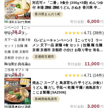
対応可＞「二番」9食分 (300g×3袋) めんつゆ
付 本場 讃岐 讃岐うどん さぬき 香川県 半生
小麦 麺 粉もの 老舗 粉問屋 釜玉 醤油 ぶっか
香川県まんのう町
けうどん 釜揚げ お中元 熨斗 のし 常温 常温
6,000
寄付金額：
円
保存 【man015】【岡坂商店】
PR:楽天ふるさと納税
38.0
69位
％
4.71 (38件)
《レビューキャンペーン》【こってり】 ラー
メン 天下一品 家麺 4食 セット | 拉麺 麺 生麺
京都 京都市 京都府 小分け お取り寄せ 有名店
ご当地 ギフト 冷蔵（B-JB21）
京都府京都市
11,000
寄付金額：
円
PR:楽天ふるさと納税
36.0
70位
％
4.71 (14件)
焼あご スープ と 島原育ちの 平うどん (8食) /
うどん 麺 だし 手延べ 乾麺 平麺 / 南島原市 /
こじま製麺 [SAZ006]
長崎県南島原市
3,000
寄付金額：
円
PR:楽天ふるさと納税