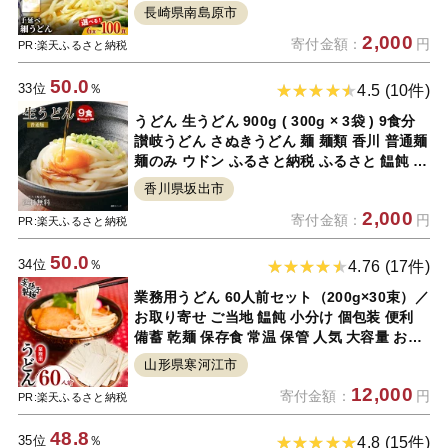
長崎県南島原市
2,000
寄付金額：
円
PR:楽天ふるさと納税
50.0
33位
％
4.5 (10件)
うどん 生うどん 900g ( 300g × 3袋 ) 9食分
讃岐うどん さぬきうどん 麺 麺類 香川 普通麺
麺のみ ウドン ふるさと納税 ふるさと 饂飩 美
味しい ご当地 グルメ
香川県坂出市
2,000
寄付金額：
円
PR:楽天ふるさと納税
50.0
34位
％
4.76 (17件)
業務用うどん 60人前セット（200g×30束）／
お取り寄せ ご当地 饂飩 小分け 個包装 便利
備蓄 乾麺 保存食 常温 保管 人気 大容量 お昼
ご飯 昼食 夕食 夜食 東北 山形 国内製造 安孫
山形県寒河江市
子製麺 ふるさと納税 コスパ
12,000
寄付金額：
円
PR:楽天ふるさと納税
48.8
35位
％
4.8 (15件)