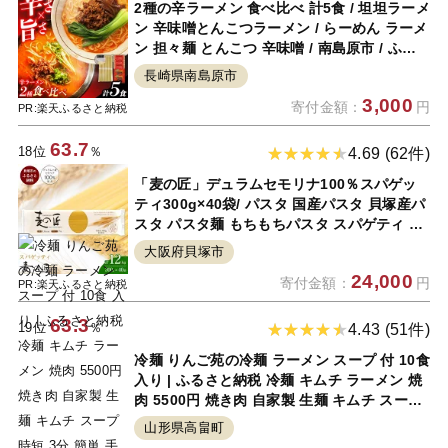
2種の辛ラーメン 食べ比べ 計5食 / 坦坦ラーメ
ン 辛味噌とんこつラーメン / らーめん ラーメ
ン 担々麺 とんこつ 辛味噌 / 南島原市 / ふる
せ [SAQ001]
長崎県南島原市
3,000
寄付金額：
円
PR:楽天ふるさと納税
63.7
18位
％
4.69 (62件)
「麦の匠」デュラムセモリナ100％スパゲッ
ティ300g×40袋/ パスタ 国産パスタ 貝塚産パ
スタ パスタ麺 もちもちパスタ スパゲティ 国
産スパゲッティ 貝塚産スパゲティ スパゲッテ
大阪府貝塚市
ィ 大阪府貝塚市スパゲティ
24,000
寄付金額：
円
PR:楽天ふるさと納税
63.3
19位
％
4.43 (51件)
冷麺 りんご苑の冷麺 ラーメン スープ 付 10食
入り | ふるさと納税 冷麺 キムチ ラーメン 焼
肉 5500円 焼き肉 自家製 生麺 キムチ スープ
時短 3分 簡単 手軽 冷凍 2024 数量限定 5500
山形県高畠町
ふるさと 人気 送料無料 F20B-021