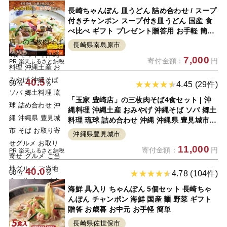
長崎ちゃんぽん 皿うどん 詰め合わせ / スープ
付きチャンポン スープ付き皿うどん 国産 食
べ比べ ギフト プレゼント贈答用 お手軽 簡単
常温 ちゃんぽん麺 スープの素 / 南島原市 / 川
長崎県南島原市
崎 [SBI007]
7,000
寄付金額：
円
PR:楽天ふるさと納税
40.5
59位
％
4.45 (29件)
「玉家 豊崎店」の三枚肉そば4食セット | 沖
縄料理 沖縄土産 おみやげ 沖縄そば ソバ 郷土
料理 琉球 詰め合わせ 沖縄 沖縄県 豊見城市
そば お取り寄せグルメ お取り寄せ グルメ ご
沖縄県豊見城市
当地グルメ ご当地 食べ物 肉そば 食品 お土産
11,000
寄付金額：
円
沖縄お土産
PR:楽天ふるさと納税
40.0
60位
％
4.78 (104件)
海鮮 具入り ちゃんぽん 5個セット 長崎ちゃ
んぽん チャンポン 海鮮 国産 麺 野菜 ギフト
贈答 お歳暮 お中元 お手軽 簡単
長崎県佐世保市