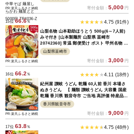
5,000
寄付金額：
円
PR:楽天ふるさと納税
66.6
15位
％
4.75 (91件)
山梨名物 山本勘助ほうとう 500g(6～7人前)
みそ付き [山本製麺所 山梨県 韮崎市
20742360] 常温 郵便受け ポスト 甲州名物 郷
土料理 うどん 麺 ほうとう 生麺 もちもち
山梨県韮崎市
3,000
寄付金額：
円
PR:楽天ふるさと納税
66.2
16位
％
4.11 (18件)
紀州屋 讃岐 うどん 乾麺 60人前 香川 本場さ
ぬきうどん 【 麺類 讃岐うどん 大容量 国産
乾麺 香川県 観音寺市 ご当地 高評価 特産品
讃岐 長期保存 9000円 9千円 干しうどん 麺
香川県観音寺市
さぬきの老舗 製麺所 人気 お取り寄せグルメ
9,000
寄付金額：
円
】
PR:楽天ふるさと納税
63.8
17位
％
4.75 (48件)