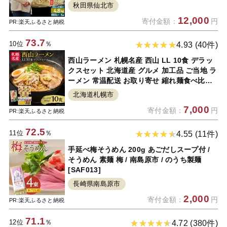
秋田県仙北市
12,000
寄付金額：
円
PR:楽天ふるさと納税
73.7
10位
％
4.93 (40件)
西山ラーメン 札幌名産 西山 LL 10食 デラッ
クスセット 北海道産 グルメ 加工品 ご当地 ラ
ーメン 常温配送 お取り寄せ 縮れ麺食べ比べ
味噌 醤油塩 食べ比べ スープ付 メンマ コーン
北海道札幌市
具 トッピング付き 贈り物 ギフト 札幌市
7,000
寄付金額：
円
PR:楽天ふるさと納税
72.5
11位
％
4.55 (11件)
手延べ梅そうめん 200g あごだしスープ付 /
そうめん 素麺 梅 / 南島原市 / のうち製麺
[SAF013]
長崎県南島原市
2,000
寄付金額：
円
PR:楽天ふるさと納税
71.1
12位
％
4.72 (380件)