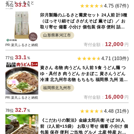
33.2
76位
％
4.75 (67件)
卯月製麺のふるさと蕎麦セット 24人前 計3種
（ほっそり細そば さがえそば 薫そば）／ お
取り寄せ 備蓄 小分け 個包装 保存 便利 詰め
合わせ 詰合せ 食べ比べ ご当地 グルメ 土産
山形県寒河江市
特産 名物 年越し 東北 山形 麺
12,000
寄付金額：
円
PR:楽天ふるさと納税
33.1
77位
％
4.71 (103件)
資さん 名物 肉うどん 5人前 5食 うどん麺 つ
ゆ・具付き 肉うどん かまぼこ 資さんうどん
冷凍 北九州市名物 もちもち 福岡県 九州 送料
無料
福岡県北九州市
16,000
寄付金額：
円
PR:楽天ふるさと納税
32.7
78位
％
4.48 (31件)
《こだわりの製法》金線太郎兵衛 そば 30人
前（2人前×15袋） お取り寄せ 備蓄 小分け 個
包装 保存 便利 ご当地 グルメ 土産 特産 おう