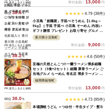
13,000
寄付金額：
円
せ 沖縄県 豊見城市
PR:楽天ふるさと納税
38.6
66位
％
4.79 (38件)
小豆島「創麺屋」手延べそうめん【1.8kg～
9kg】 | 手延 手延べ 小豆島 そーめん 内祝い
ギフト贈答 プレゼント お取り寄せ グルメ 乾
燥 化粧箱入り 香川 香川県 小豆島町 ソーメン
香川県小豆島町
小豆島そうめん 手延素麺 ご当地 贈り物 お土
9,000
寄付金額：
円
産 乾麺 麺類 麺
PR:楽天ふるさと納税
38.2
67位
％
4.6 (50件)
至極の天然とんこつ!!一蘭ラーメン博多細麺
セット（5食×2セット）細麺 豚骨ラーメン ご
当地グルメ らーめん 有名店 博多ラーメン 専
門店 九州 家庭用 福岡 送料無料 レビューキャ
福岡県福智町
ンペーン開催中 P52-01
13,000
寄付金額：
円
PR:楽天ふるさと納税
38.0
68位
％
4.73 (95件)
本場讃岐うどん ＜つゆ付・半生タイプ・熨斗