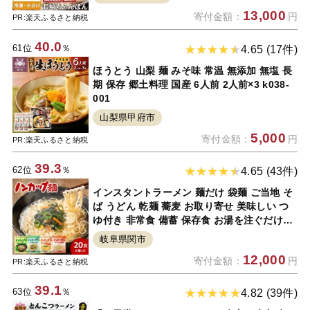
13,000
寄付金額：
円
PR:楽天ふるさと納税
40.0
61位
％
4.65 (17件)
ほうとう 山梨 麺 みそ味 常温 無添加 無塩 長
期 保存 郷土料理 国産 6人前 2人前×3 k038-
001
山梨県甲府市
5,000
寄付金額：
円
PR:楽天ふるさと納税
39.3
62位
％
4.65 (43件)
インスタントラーメン 麺だけ 袋麺 ご当地 そ
ば うどん 乾麺 蕎麦 お取り寄せ 美味しい つ
ゆ付き 非常食 備蓄 保存食 お湯を注ぐだけ！
ノンカップ麺詰合せ20食（4種×5食）そば・
岐阜県関市
うどん・らーめん（醤油・塩）
12,000
寄付金額：
円
PR:楽天ふるさと納税
39.1
63位
％
4.82 (39件)