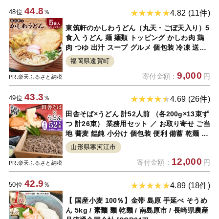
44.8
48位
％
4.82 (11件)
東筑軒のかしわうどん（丸天・ごぼ天入り）5
食入 うどん 麺 麺類 トッピング かしわ肉 鶏
肉 つゆ 出汁 スープ グルメ 個包装 冷凍 送料
無料
福岡県遠賀町
9,000
寄付金額：
円
PR:楽天ふるさと納税
43.3
49位
％
4.69 (26件)
田舎そば×うどん 計52人前 （各200g×13束ず
つ 計26束） 業務用セット ／ お取り寄せ ご当
地 蕎麦 饂飩 小分け 個包装 便利 備蓄 乾麺 保
存食 常温 保管 人気 大容量 お昼ご飯 昼食 夕
山形県寒河江市
食 夜食 東北 山形 国内製造 安孫子製麺 ふる
12,000
寄付金額：
円
さと納税 コスパ
PR:楽天ふるさと納税
42.9
50位
％
4.89 (18件)
【 国産小麦 100％】金帯 島原 手延べ そうめ
ん 5kg / 素麺 麺 乾麺 / 南島原市 / 長崎県農産