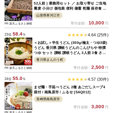
52人前 ) 業務用セット ／ お取り寄せ ご当地
蕎麦 小分け 個包装 便利 備蓄 乾麺 保存食 常
温 保管 人気 大容量 お昼ご飯 昼食 夕食 夜食
山形県寒河江市
東北 山形 国内製造 安孫子製麺 ふるさと納税
10,000
寄付金額：
円
コスパ
PR:楽天ふるさと納税
58.4
23位
％
4.64 (25件)
＜お試し＞半生うどん (300g/極太・つゆ3袋)
うどん 香川県 讃岐うどんのこんぴらや 特撰
つゆ セット 讃岐 讃岐うどん 3人前 3食 さぬ
き 半生 小麦 麺 老舗 釜玉 醤油 ぶっかけうど
香川県まんのう町
ん 釜揚げ 名産品 コシ 常温 常温保存
2,500
寄付金額：
円
【man163】【こんぴらや販売】
PR:楽天ふるさと納税
55.0
24位
％
4.57 (30件)
まぜ麺・手延べうどん 2種 あごだしスープ4
袋付 / 南島原市 / ふるせ [SAQ012]
長崎県南島原市
3,000
寄付金額：
円
PR:楽天ふるさと納税