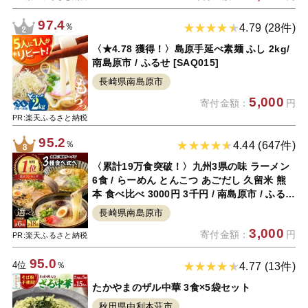
97.4
％
4.79 (28件)
〈★4.78 獲得！〉島原手延べ素麺 ふし 2kg/
南島原市 / ふるせ [SAQ015]
長崎県南島原市
5,000
寄付金額：
円
PR:楽天ふるさと納税
95.2
％
4.44 (647件)
〈累計19万食突破！〉九州3県の味 ラーメン
6食 / らーめん とんこつ あごだし 久留米 熊
本 食べ比べ 3000円 3千円 / 南島原市 / ふるせ
[SAQ042]
長崎県南島原市
3,000
寄付金額：
円
PR:楽天ふるさと納税
95.0
4位
％
4.77 (13件)
たかやまのザル中華 3食×5袋セット
秋田県由利本荘市