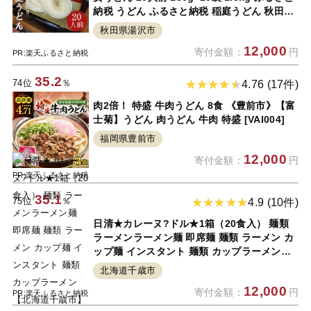
納税 うどん ふるさと納税 稲庭うどん 秋田県
国産 稲庭 いなにわ 干しうどん 稲庭干饂飩 乾
秋田県湯沢市
麺 麺 稲庭絹女饂飩 [B2-0201]
12,000
寄付金額：
円
PR:楽天ふるさと納税
35.2
74位
％
4.76 (17件)
肉2倍！ 特盛 牛肉うどん 8食 《豊前市》【富
士菊】うどん 肉うどん 牛肉 特盛 [VAI004]
福岡県豊前市
12,000
寄付金額：
円
PR:楽天ふるさと納税
35.1
75位
％
4.9 (10件)
日清★カレーヌ?ドル★1箱（20食入） 麺類
ラーメンラーメン麺 即席麺 麺類 ラーメン カ
ップ麺 インスタント 麺類 カップラーメン
【北海道千歳市】ギフト ふるさと納税
北海道千歳市
12,000
寄付金額：
円
PR:楽天ふるさと納税