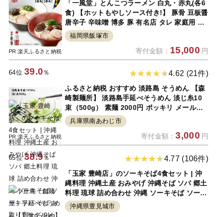
「一風堂」とんこつラーメン 白丸・赤丸(各6
食) 【ホットもやしソース付き!】 豚骨 豆板醤
唐辛子 辛味噌 博多 豚 有名店 タレ 家庭用 福
岡 【A5-339】【1204レビューCP】
福岡県飯塚市
15,000
寄付金額：
円
PR:楽天ふるさと納税
39.0
64位
％
4.62 (21件)
ふるさと納税 おすすめ 淡路島 そうめん 【森
崎製麺所】 淡路島手延べそうめん 淡じ糸10
束（500g） 素麺 2000円 ポッキリ メール便
麺 乾麺 食べきり 手延べ そーめん 淡路島 ご
兵庫県南あわじ市
当地 お取り寄せ グルメ 常温 送料無料 お買い
3,000
寄付金額：
円
物マラソン
PR:楽天ふるさと納税
38.9
65位
％
4.77 (106件)
「玉家 豊崎店」のソーキそば4食セット | 沖
縄料理 沖縄土産 おみやげ 沖縄そば ソバ 郷土
料理 琉球 詰め合わせ 沖縄 ソーキそば ソーキ
ソバ そば お取り寄せグルメ お取り寄せ グル
沖縄県豊見城市
メ ご当地グルメ ご当地 食べ物 お土産 取り寄