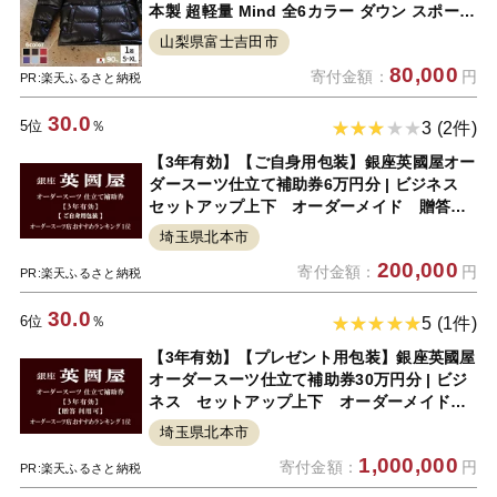
本製 超軽量 Mind 全6カラー ダウン スポーツ
ゴルフ キャンプ 登山グッズ アウトドア用品
山梨県富士吉田市
キャンプ用品 プレゼント 男性 ギフト 防寒 お
80,000
寄付金額：
円
しゃれ
PR:楽天ふるさと納税
30.0
5位
％
3 (2件)
【3年有効】【ご自身用包装】銀座英國屋オー
ダースーツ仕立て補助券6万円分 | ビジネス
セットアップ上下 オーダーメイド 贈答
ギフト 仕立券 チケット 老舗 高級
埼玉県北本市
200,000
寄付金額：
円
PR:楽天ふるさと納税
30.0
6位
％
5 (1件)
【3年有効】【プレゼント用包装】銀座英國屋
オーダースーツ仕立て補助券30万円分 | ビジ
ネス セットアップ上下 オーダーメイド
贈答 ギフト 仕立券 チケット 老舗 高
埼玉県北本市
級
1,000,000
寄付金額：
円
PR:楽天ふるさと納税