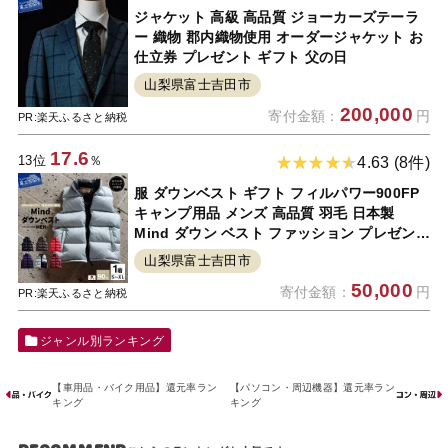
ジャケット 高級 高品質 ジョーカーズテーラ
ー 織物 郡内織物使用 オーダージャケット お
仕立券 プレゼント ギフト 父の日
山梨県富士吉田市
200,000
寄付金額：
円
PR:楽天ふるさと納税
17.6
13位
％
4.63 (8件)
服 ダウンベスト ギフト フィルパワー900FP
キャンプ用品 メンズ 高品質 羽毛 日本製
Mind ダウン ベスト ファッション プレゼント
キャンプ ゴルフ 登山 旅行 アウトドア ファス
山梨県富士吉田市
ナー カラー展開 撥水 シレー加工 保温性 耐久
50,000
寄付金額：
円
性 耐水性
PR:楽天ふるさと納税
ジャンル別ランキング
【車用品・バイク用品】還元率ラン
【パソコン・周辺機器】還元率ラン
キング
キング