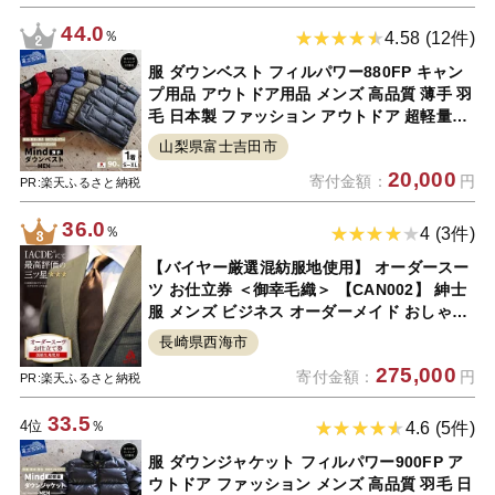
44.0
％
4.58 (12件)
服 ダウンベスト フィルパワー880FP キャン
プ用品 アウトドア用品 メンズ 高品質 薄手 羽
毛 日本製 ファッション アウトドア 超軽量
Mind ダウン ベスト プレゼント キャンプ ゴ
山梨県富士吉田市
ルフ 登山 男性 オールシーズンOK 防寒 ファ
20,000
寄付金額：
円
スナー シニア
PR:楽天ふるさと納税
36.0
％
4 (3件)
【バイヤー厳選混紡服地使用】 オーダースー
ツ お仕立券 ＜御幸毛織＞ 【CAN002】 紳士
服 メンズ ビジネス オーダーメイド おしゃれ
老舗 三ツ星 国産生地 スーツ チケット 贈答
長崎県西海市
ギフト 御幸 ミユキソーイング
275,000
寄付金額：
円
PR:楽天ふるさと納税
33.5
4位
％
4.6 (5件)
服 ダウンジャケット フィルパワー900FP ア
ウトドア ファッション メンズ 高品質 羽毛 日