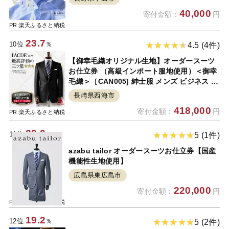
40,000
寄付金額：
円
PR:楽天ふるさと納税
23.7
10位
％
4.5 (4件)
【御幸毛織オリジナル生地】オーダースーツ
お仕立券 （高級インポート服地使用）＜御幸
毛織＞［CAN005] 紳士服 メンズ ビジネス オ
ーダーメイド おしゃれ 老舗 三ツ星 高級 チケ
長崎県西海市
ット 贈答 ギフト
418,000
寄付金額：
円
PR:楽天ふるさと納税
20.0
11位
％
5 (1件)
azabu tailor オーダースーツお仕立券【国産
機能性生地使用】
広島県東広島市
220,000
寄付金額：
円
PR:楽天ふるさと納税
19.2
12位
％
5 (2件)