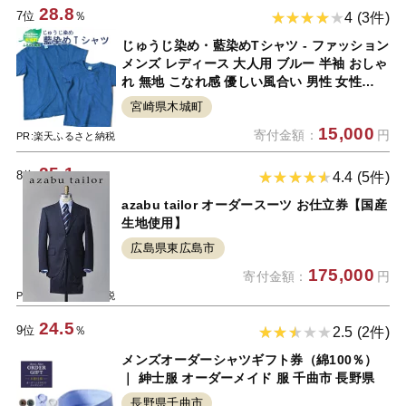
28.8
7位
％
4 (3件)
じゅうじ染め・藍染めTシャツ - ファッション
メンズ レディース 大人用 ブルー 半袖 おしゃ
れ 無地 こなれ感 優しい風合い 男性 女性
WM/WL/S/M/L/XL 綿100％ 送料無料【宮崎
宮崎県木城町
県木城町】
15,000
寄付金額：
円
PR:楽天ふるさと納税
25.1
8位
％
4.4 (5件)
azabu tailor オーダースーツ お仕立券【国産
生地使用】
広島県東広島市
175,000
寄付金額：
円
PR:楽天ふるさと納税
24.5
9位
％
2.5 (2件)
メンズオーダーシャツギフト券（綿100％）
｜ 紳士服 オーダーメイド 服 千曲市 長野県
長野県千曲市