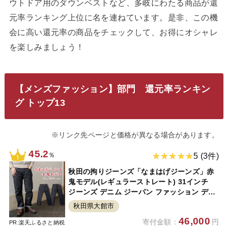
ウトドア用のダウンベストなど、多岐にわたる商品が還
元率ランキング上位に名を連ねています。是非、この機
会に高い還元率の商品をチェックして、お得にオシャレ
を楽しみましょう！
【メンズファッション】部門 還元率ランキン
グ トップ13
※リンク先ページと価格が異なる場合があります。
45.2
％
5 (3件)
秋田の拘りジーンズ「なまはげジーンズ」赤
鬼モデル(レギュラーストレート) 31インチ
ジーンズ デニム ジーパン ファッション デラ
ックスウェア アメカジ ストリート おしゃれ
秋田県大館市
父の日 230P7624
46,000
寄付金額：
円
PR:楽天ふるさと納税