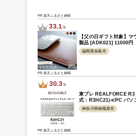
PR:楽天ふるさと納税
33.1
％
【父の日ギフト対象】マウス
製品 [ADK021] 11000円
福岡県糸島市
PR:楽天ふるさと納税
30.3
％
東プレ REALFORCE
式：R3HC21)≪PC パ
神奈川県相模原市
PR:楽天ふるさと納税