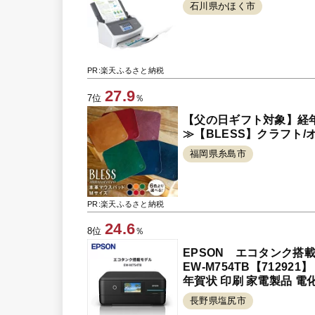
石川県かほく市
PR:楽天ふるさと納税
27.9
7位
％
【父の日ギフト対象】経
≫【BLESS】クラフト/オリ
福岡県糸島市
PR:楽天ふるさと納税
24.6
8位
％
EPSON エコタンク
EW-M754TB【7129
年賀状 印刷 家電製品 電
長野県塩尻市