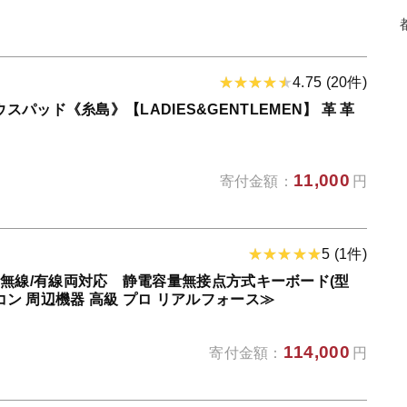
4.75 (20件)
パッド《糸島》【LADIES&GENTLEMEN】 革 革
11,000
寄付金額：
円
5 (1件)
 R3 無線/有線両対応 静電容量無接点方式キーボード(型
ソコン 周辺機器 高級 プロ リアルフォース≫
114,000
寄付金額：
円