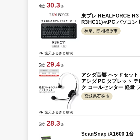
30.3
4位
％
東プレ REALFORCE
R3HC11)≪PC パソコ
神奈川県相模原市
PR:楽天ふるさと納税
29.4
5位
％
アシダ音響 ヘッドセット MT
アシダ PC タブレット 
ク コールセンター 軽量 
宮城県石巻市
PR:楽天ふるさと納税
28.3
6位
％
ScanSnap iX1600 1台