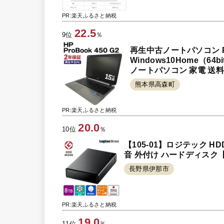
PR:楽天ふるさと納税
22.5
9位
％
再生中古ノートパソコン Pro
Windows10Home（64b
ノートパソコン 家電 送
熊本県高森町
PR:楽天ふるさと納税
20.0
10位
％
【105-01】ロジテック HDD 
音 外付け ハードディスク【L
長野県伊那市
PR:楽天ふるさと納税
19.0
11位
％