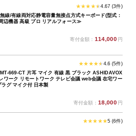
4.67 (3件)
 R3 無線/有線両対応静電容量無接点方式キーボード(型式：
ン 周辺機器 高級 プロ リアルフォース≫
114,000
寄付金額：
円
4.6 (5件)
-669-CT 片耳 マイク 有線 黒 ブラック ASHIDAVOX
テレワーク リモートワーク テレビ会議 web会議 在宅ワー
プラグ マイク付 日本製
18,000
寄付金額：
円
5 (6件)