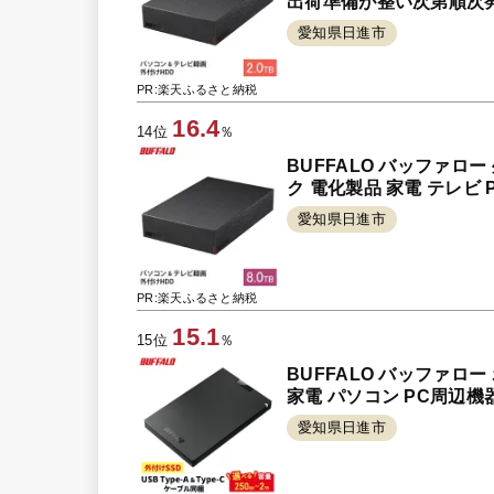
出荷準備が整い次第順次
愛知県日進市
PR:楽天ふるさと納税
16.4
14位
％
BUFFALO バッファロー
ク 電化製品 家電 テレビ
愛知県日進市
PR:楽天ふるさと納税
15.1
15位
％
BUFFALO バッファロー ポ
家電 パソコン PC周辺機
愛知県日進市