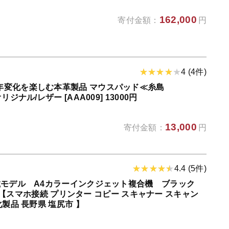
162,000
寄付金額：
円
4 (4件)
年変化を楽しむ本革製品 マウスパッド≪糸島
ジナル/レザー [AAA009] 13000円
13,000
寄付金額：
円
4.4 (5件)
搭載モデル A4カラーインクジェット複合機 ブラック
21】【スマホ接続 プリンター コピー スキャナー スキャン
化製品 長野県 塩尻市 】