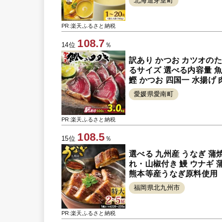
北海道芽室町
PR:楽天ふるさと納税
108.7
14位
％
訳あり かつお カツオのたたき 5
るサイズ 選べる内容量 魚介
鰹 かつお 四国一 水揚げ 
愛媛県愛南町
PR:楽天ふるさと納税
108.5
15位
％
選べる 九州産 うなぎ 蒲焼 
れ・山椒付き 鰻 ウナギ 
熊本等産うなぎ原料使用
福岡県北九州市
PR:楽天ふるさと納税