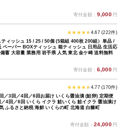
9,000
寄付金額：
円
4.67 (222件)
シュ 15 / 25 / 50個 (5箱組 400枚 200組）単品 /
 ペーパー BOXティッシュ 箱ティッシュ 日用品 生活応
 備蓄 大容量 業務用 岩手県 人気 東北 金ケ崎 送料無料
6,000
寄付金額：
円
4.77 (170件)
 2回／3回／4回／6回お届け いくら醤油漬 (鮭卵) 定期便
2回／3回／4回／6回 いくら イクラ 鮭いくら 鮭イクラ 醤油漬け
人気 ふるさと納税 海鮮 いくらの町 北海道 白糠町
24,000
寄付金額：
円