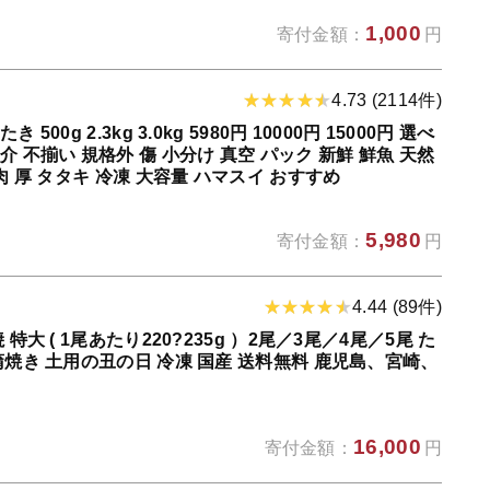
1,000
寄付金額：
円
4.73 (2114件)
00g 2.3kg 3.0kg 5980円 10000円 15000円 選べ
 不揃い 規格外 傷 小分け 真空 パック 新鮮 鮮魚 天然
肉 厚 タタキ 冷凍 大容量 ハマスイ おすすめ
5,980
寄付金額：
円
4.44 (89件)
特大 ( 1尾あたり220?235g ）2尾／3尾／4尾／5尾 た
蒲焼き 土用の丑の日 冷凍 国産 送料無料 鹿児島、宮崎、
16,000
寄付金額：
円