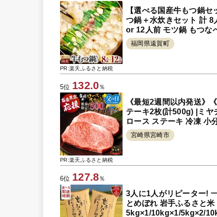
【選べる国産牛もつ鍋セット
つ鍋＋水炊きセット 計 8人
or 12人前 モツ鍋 もつ
福岡県遠賀町
PR:楽天ふるさと納税
132.0
5位
％
《最短2週間以内発送》
テーキ2枚(計500g) |
ロース ステーキ 冷凍 小分
誕生日 宮崎 |
宮崎県宮崎市
PR:楽天ふるさと納税
127.8
6位
％
3人に1人がリピーター! 一
とめぼれ 岩手ふるさと米
5kg×1/10kg×1/5kg×2/