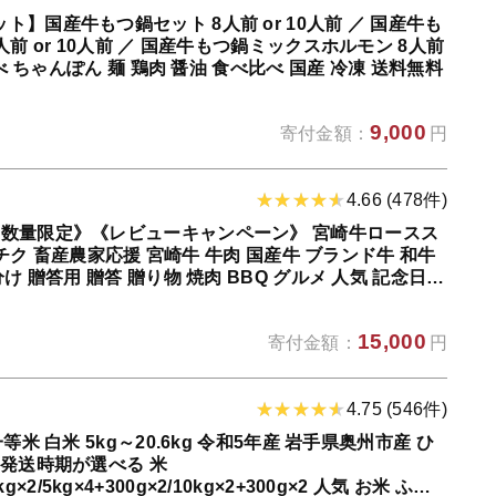
】国産牛もつ鍋セット 8人前 or 10人前 ／ 国産牛も
前 or 10人前 ／ 国産牛もつ鍋ミックスホルモン 8人前
なべ ちゃんぽん 麺 鶏肉 醤油 食べ比べ 国産 冷凍 送料無料
9,000
寄付金額：
円
4.66 (478件)
《数量限定》《レビューキャンペーン》 宮崎牛ロースス
ミヤチク 畜産農家応援 宮崎牛 牛肉 国産牛 ブランド牛 和牛
け 贈答用 贈答 贈り物 焼肉 BBQ グルメ 人気 記念日
15,000
寄付金額：
円
4.75 (546件)
等米 白米 5kg～20.6kg 令和5年産 岩手県奥州市産 ひ
 発送時期が選べる 米
10kg×2/5kg×4+300g×2/10kg×2+300g×2 人気 お米 ふる