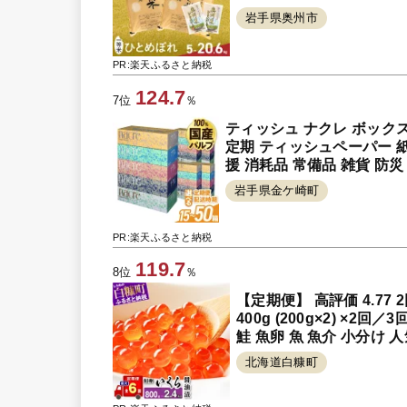
さと納税 [U0133]
岩手県奥州市
PR:楽天ふるさと納税
124.7
7位
％
ティッシュ ナクレ ボックスティッ
定期 ティッシュペーパー 紙
援 消耗品 常備品 雑貨 防災
岩手県金ケ崎町
PR:楽天ふるさと納税
119.7
8位
％
【定期便】 高評価 4.77
400g (200g×2) ×
鮭 魚卵 魚 魚介 小分け 
北海道白糠町