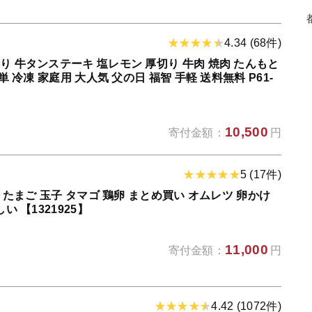
4.34 (68件)
り 牛タンステーキ 塩レモン 厚切り 牛肉 焼肉 たんもと
単 冷凍 家庭用 大人気 父の日 福智 手軽 送料無料 P61-
10,500
寄付金額：
円
5 (17件)
卵 たまご 玉子 タマゴ 鶏卵 まとめ買い オムレツ 卵かけ
い 【1321925】
11,000
寄付金額：
円
4.42 (1072件)