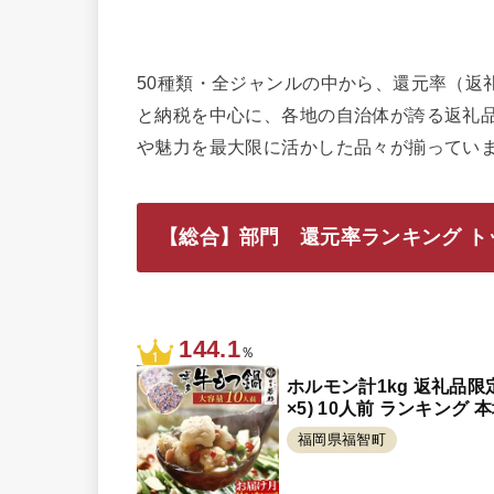
50種類・全ジャンルの中から、還元率（返
と納税を中心に、各地の自治体が誇る返礼
や魅力を最大限に活かした品々が揃ってい
【総合】部門 還元率ランキング トッ
144.1
％
ホルモン計1kg 返礼品
×5) 10人前 ランキング 
福岡県福智町