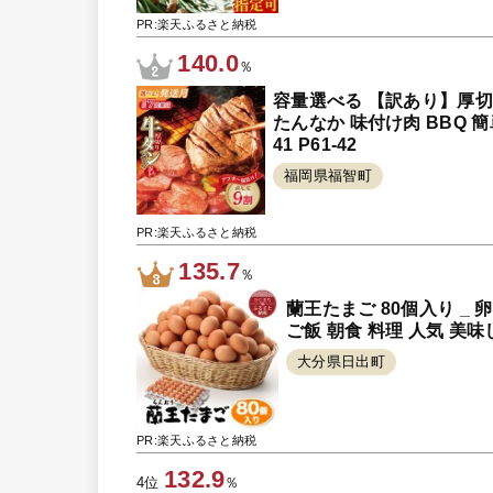
PR:楽天ふるさと納税
140.0
％
容量選べる 【訳あり】厚切
たんなか 味付け肉 BBQ 簡
41 P61-42
福岡県福智町
PR:楽天ふるさと納税
135.7
％
蘭王たまご 80個入り _ 
ご飯 朝食 料理 人気 美味し
大分県日出町
PR:楽天ふるさと納税
132.9
4位
％