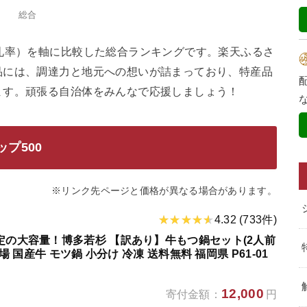
総合
礼率）を軸に比較した総合ランキングです。楽天ふるさ
品には、調達力と地元への想いが詰まっており、特産品
ます。頑張る自治体をみんなで応援しましょう！
プ500
※リンク先ページと価格が異なる場合があります。
4.32 (733件)
限定の大容量！博多若杉 【訳あり】牛もつ鍋セット(2人前
本場 国産牛 モツ鍋 小分け 冷凍 送料無料 福岡県 P61-01
12,000
寄付金額：
円