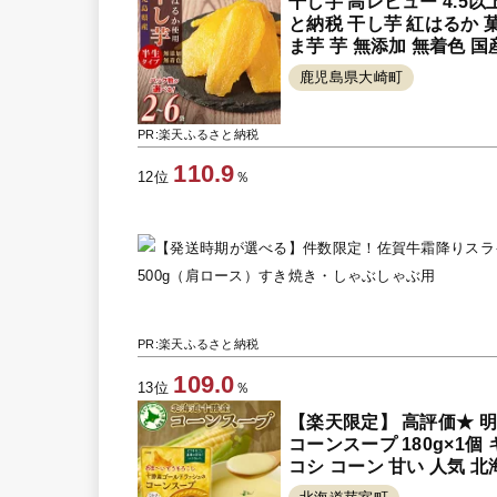
干し芋 高レビュー 4.5以
と納税 干し芋 紅はるか 
ま芋 芋 無添加 無着色 国
無料
鹿児島県大崎町
PR:楽天ふるさと納税
110.9
12位
％
PR:楽天ふるさと納税
109.0
13位
％
【楽天限定】 高評価★ 明
コーンスープ 180g×1個
コシ コーン 甘い 人気 北