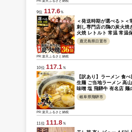
PR:楽天ふるさと納税
117.6
9位
％
＜発送時期が選べる＞＜
刺し専門店の鶏の炭火焼き(8
火焼 レトルト 常温 常温
鹿児島県日置市
PR:楽天ふるさと納税
117.1
10位
％
【訳あり】ラーメン 食べ比
生麺 ご当地ラーメン 高山
味噌 塩 飛騨牛 有名店 麺の清
岐阜県飛騨市
PR:楽天ふるさと納税
111.8
11位
％