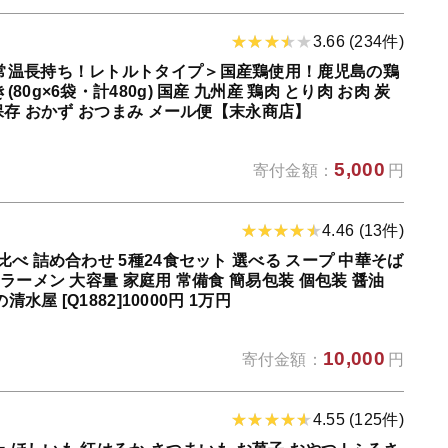
3.66 (234件)
常温長持ち！レトルトタイプ＞国産鶏使用！鹿児島の鶏
0g×6袋・計480g) 国産 九州産 鶏肉 とり肉 お肉 炭
保存 おかず おつまみ メール便【末永商店】
5,000
寄付金額：
円
4.46 (13件)
べ 詰め合わせ 5種24食セット 選べる スープ 中華そば
ラーメン 大容量 家庭用 常備食 簡易包装 個包装 醤油
水屋 [Q1882]10000円 1万円
10,000
寄付金額：
円
4.55 (125件)