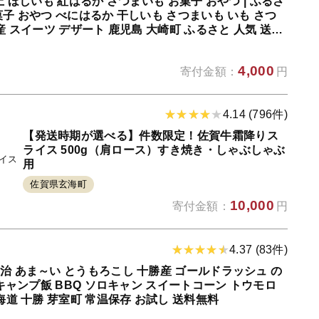
上 ほしいも 紅はるか さつまいも お菓子 おやつ | ふるさ
菓子 おやつ べにはるか 干しいも さつまいも いも さつ
産 スイーツ デザート 鹿児島 大崎町 ふるさと 人気 送料
4,000
寄付金額：
円
4.14 (796件)
【発送時期が選べる】件数限定！佐賀牛霜降りス
ライス 500g（肩ロース）すき焼き・しゃぶしゃぶ
用
佐賀県玄海町
10,000
寄付金額：
円
4.37 (83件)
治 あま～い とうもろこし 十勝産 ゴールドラッシュ の
 キャンプ飯 BBQ ソロキャン スイートコーン トウモロ
海道 十勝 芽室町 常温保存 お試し 送料無料