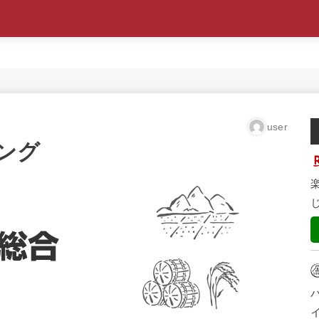
user
ング