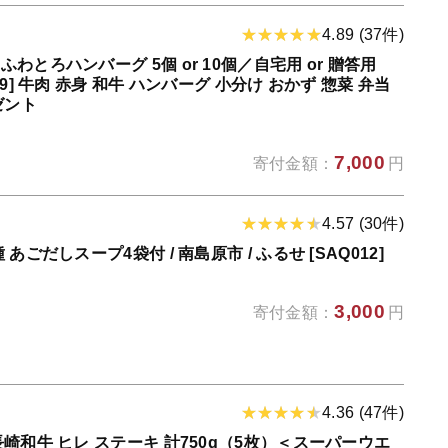
4.89 (37件)
わとろハンバーグ 5個 or 10個／自宅用 or 贈答用
9] 牛肉 赤身 和牛 ハンバーグ 小分け おかず 惣菜 弁当
ゼント
7,000
寄付金額：
円
4.57 (30件)
ごだしスープ4袋付 / 南島原市 / ふるせ [SAQ012]
3,000
寄付金額：
円
4.36 (47件)
崎和牛 ヒレ ステーキ 計750g（5枚）＜スーパーウエ