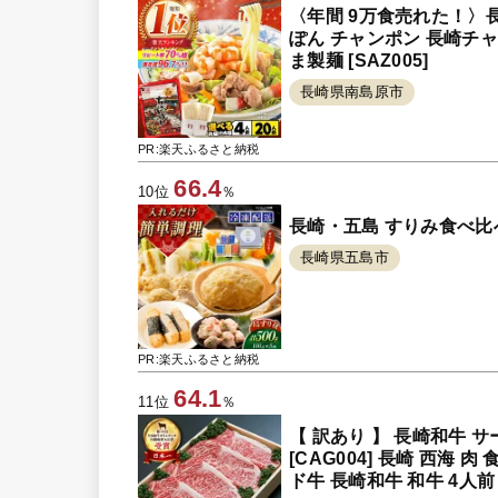
〈年間 9万食売れた！〉長
ぽん チャンポン 長崎チャンポ
ま製麺 [SAZ005]
長崎県南島原市
PR:楽天ふるさと納税
66.4
10位
％
長崎・五島 すりみ食べ比べセッ
長崎県五島市
PR:楽天ふるさと納税
64.1
11位
％
【 訳あり 】 長崎和牛 
[CAG004] 長崎 西海 
ド牛 長崎和牛 和牛 4人前