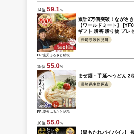
59.1
14位
％
累計2万個突破！ながさきふ
【ワールドミート】 [YF0
ギフト 贈答 贈り物 プレ
長崎県波佐見町
PR:楽天ふるさと納税
55.0
15位
％
まぜ麺・手延べうどん 2種 あ
長崎県南島原市
PR:楽天ふるさと納税
55.0
16位
％
【胃もたれバイバイ♪】 長