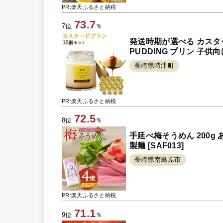
PR:楽天ふるさと納税
73.7
7位
％
発送時期が選べる カスター
PUDDING プリン 子供
長崎県時津町
PR:楽天ふるさと納税
72.5
8位
％
手延べ梅そうめん 200g あ
製麺 [SAF013]
長崎県南島原市
PR:楽天ふるさと納税
71.1
9位
％