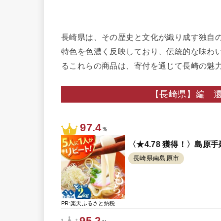
長崎県は、その歴史と文化が織り成す独自
特色を色濃く反映しており、伝統的な味わ
るこれらの商品は、寄付を通じて長崎の魅
【長崎県】編 還
97.4
％
〈★4.78 獲得！〉島原手延べ
長崎県南島原市
PR:楽天ふるさと納税
95.2