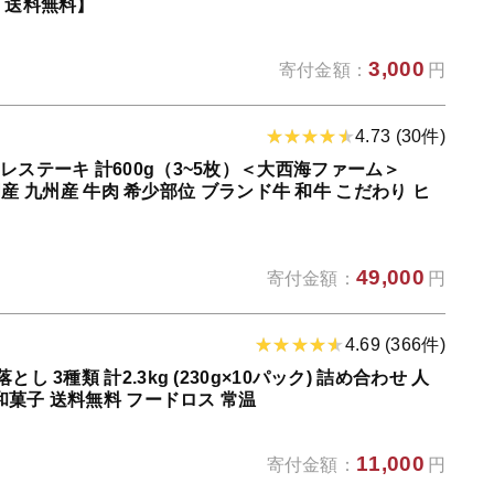
 送料無料】
3,000
寄付金額：
円
4.73 (30件)
レステーキ 計600g（3~5枚）＜大西海ファーム＞
類 国産 九州産 牛肉 希少部位 ブランド牛 和牛 こだわり ヒ
49,000
寄付金額：
円
4.69 (366件)
 3種類 計2.3kg (230g×10パック) 詰め合わせ 人
 和菓子 送料無料 フードロス 常温
11,000
寄付金額：
円