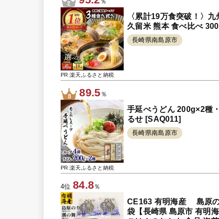
％
〈累計19万食突破！〉九州
久留米 熊本 食べ比べ 3000
長崎県南島原市
PR:楽天ふるさと納税
89.5
％
手延べうどん 200g×2種・
るせ [SAQ011]
長崎県南島原市
PR:楽天ふるさと納税
84.8
4位
％
CE163 有明海産 島
袋【長崎県 島原市 有明海