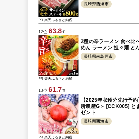
長崎県西海市
PR:楽天ふるさと納税
63.8
12位
％
2種の辛ラーメン 食べ比べ
めん ラーメン 担々麺 とんこ
長崎県南島原市
PR:楽天ふるさと納税
61.7
13位
％
【2025年収穫分先行予約
所農産G＞ [CCK005]
ゼント
長崎県西海市
PR:楽天ふるさと納税