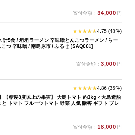
34,000
寄付金額：
円
4.75 (48件)
 計5食 / 坦坦ラーメン 辛味噌とんこつラーメン / らー
つ 辛味噌 / 南島原市 / ふるせ [SAQ001]
3,000
寄付金額：
円
4.86 (36件)
】【糖度8度以上の果実】 大島トマト 約3kg＜大島造船
 とまと トマト フルーツトマト 野菜 人気 贈答 ギフト プレ
18,000
寄付金額：
円