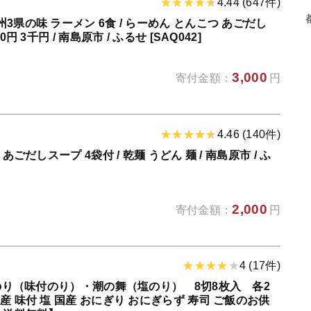
4.44 (647件)
3県の味 ラーメン 6食 / らーめん とんこつ あごだし
円 3千円 / 南島原市 / ふるせ [SAQ042]
3,000
寄付金額：
円
4.46 (140件)
あごだしスープ 4袋付 / 乾麺 うどん 麺 / 南島原市 / ふ
2,000
寄付金額：
円
4 (17件)
原のり（味付のり）・潮の舞（塩のり） 8切8枚入 各2
産 味付 塩 国産 おにぎり おにぎらず 寿司 ご飯のお供