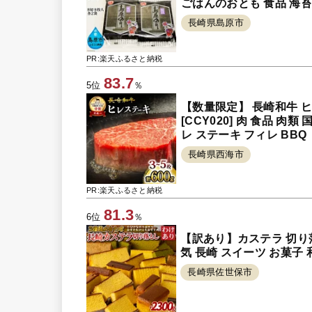
ごはんのおとも 食品 海苔
長崎県島原市
PR:楽天ふるさと納税
83.7
5位
％
【数量限定】 長崎和牛 ヒ
[CCY020] 肉 食品 肉
レ ステーキ フィレ BBQ
長崎県西海市
PR:楽天ふるさと納税
81.3
6位
％
【訳あり】カステラ 切り落とし
気 長崎 スイーツ お菓子
長崎県佐世保市